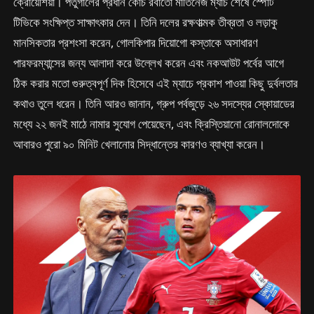
ক্রোয়েশিয়া। পর্তুগালের প্রধান কোচ রবার্তো মার্তিনেজ ম্যাচ শেষে স্পোর্ট
টিভিকে সংক্ষিপ্ত সাক্ষাৎকার দেন। তিনি দলের রক্ষণাত্মক তীব্রতা ও লড়াকু
মানসিকতার প্রশংসা করেন, গোলকিপার দিয়োগো কস্তাকে অসাধারণ
পারফরম্যান্সের জন্য আলাদা করে উল্লেখ করেন এবং নকআউট পর্বের আগে
ঠিক করার মতো গুরুত্বপূর্ণ দিক হিসেবে এই ম্যাচে প্রকাশ পাওয়া কিছু দুর্বলতার
কথাও তুলে ধরেন। তিনি আরও জানান, গ্রুপ পর্বজুড়ে ২৬ সদস্যের স্কোয়াডের
মধ্যে ২২ জনই মাঠে নামার সুযোগ পেয়েছেন, এবং ক্রিস্তিয়ানো রোনালদোকে
আবারও পুরো ৯০ মিনিট খেলানোর সিদ্ধান্তের কারণও ব্যাখ্যা করেন।