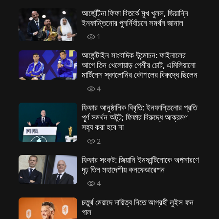
আর্জেন্টিনা ফিফা বিতর্কে মুখ খুলল, জিয়ান্নি
ইনফান্তিনোর পুনর্নির্বাচনে সমর্থন জানাল
1
আর্জেন্টাইন সাংবাদিক উন্মোচন: ফাইনালের
আগে তিন খেলোয়াড় পেশীর চোট, এমিলিয়ানো
মার্টিনেস স্কালোনির কৌশলের বিরুদ্ধে ছিলেন
4
ফিফার আনুষ্ঠানিক বিবৃতি: ইনফান্তিনোর প্রতি
পূর্ণ সমর্থন অটুট; ফিফার বিরুদ্ধে আক্রমণ
সহ্য করা হবে না
2
ফিফার সংকট: জিয়ানি ইনফান্টিনোকে অপসারণে
দৃঢ় তিন মহাদেশীয় কনফেডারেশন
4
চতুর্থ মেয়াদে দায়িত্ব নিতে আগ্রহী লুইস ফন
গাল