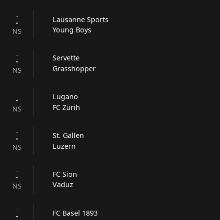
-
Lausanne Sports
-
Young Boys
NS
-
Servette
-
Grasshopper
NS
-
Lugano
-
FC Zürih
NS
-
St. Gallen
-
Luzern
NS
-
FC Sion
-
Vaduz
NS
-
FC Basel 1893
-