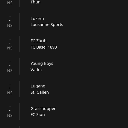
Thun
NS
-
Luzern
-
Lausanne Sports
NS
-
FC Zürih
-
FC Basel 1893
NS
-
Young Boys
-
Vaduz
NS
-
Lugano
-
St. Gallen
NS
-
Grasshopper
-
FC Sion
NS