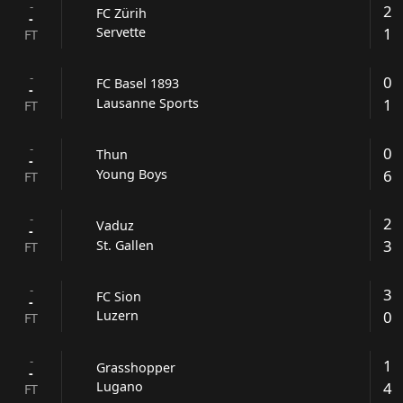
-
2
FC Zürih
-
1
Servette
FT
-
0
FC Basel 1893
-
1
Lausanne Sports
FT
-
0
Thun
-
6
Young Boys
FT
-
2
Vaduz
-
3
St. Gallen
FT
-
3
FC Sion
-
0
Luzern
FT
-
1
Grasshopper
-
4
Lugano
FT