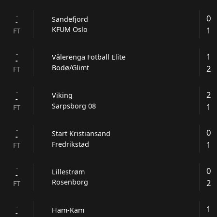
-
0
Sandefjord
-
1
KFUM Oslo
FT
-
1
Vålerenga Fotball Elite
-
2
Bodø/Glimt
FT
-
2
Viking
-
1
Sarpsborg 08
FT
-
0
Start Kristiansand
-
1
Fredrikstad
FT
-
0
Lillestrøm
-
2
Rosenborg
FT
-
1
Ham-Kam
-