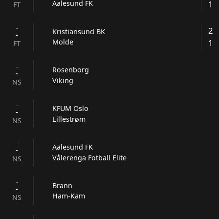
1
Aalesund FK
FT
-
2
Kristiansund BK
-
1
Molde
FT
-
Rosenborg
-
Viking
NS
-
KFUM Oslo
-
Lillestrøm
NS
-
Aalesund FK
-
Vålerenga Fotball Elite
NS
-
Brann
-
Ham-Kam
NS