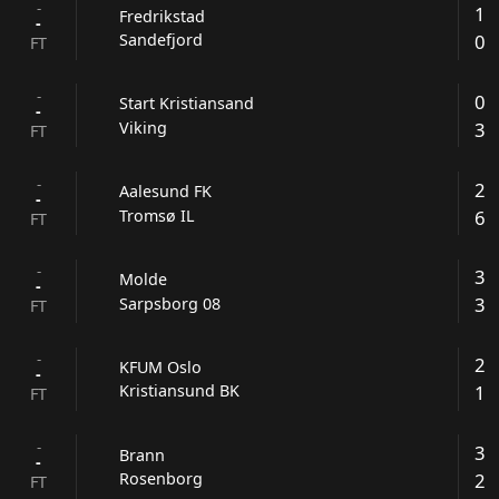
-
1
Fredrikstad
-
0
Sandefjord
FT
-
0
Start Kristiansand
-
3
Viking
FT
-
2
Aalesund FK
-
6
Tromsø IL
FT
-
3
Molde
-
3
Sarpsborg 08
FT
-
2
KFUM Oslo
-
1
Kristiansund BK
FT
-
3
Brann
-
2
Rosenborg
FT