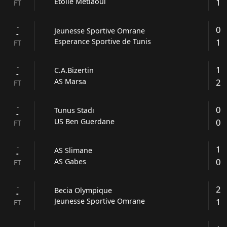
1
Etoile Metlaoui
FT
-
0
Jeunesse Sportive Omrane
-
1
Esperance Sportive de Tunis
FT
-
1
C.A.Bizertin
-
2
AS Marsa
FT
-
0
Tunus Stadı
-
0
US Ben Guerdane
FT
-
1
AS Slimane
-
0
AS Gabes
FT
-
2
Becia Olympique
-
1
Jeunesse Sportive Omrane
FT
-