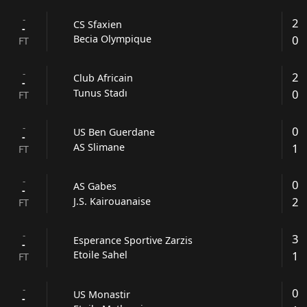
-
2
CS Sfaxien
-
0
Becia Olympique
FT
-
2
Club Africain
-
0
Tunus Stadı
FT
-
0
US Ben Guerdane
-
1
AS Slimane
FT
-
0
AS Gabes
-
2
J.S. Kairouanaise
FT
-
3
Esperance Sportive Zarzis
-
1
Etoile Sahel
FT
-
0
US Monastir
-