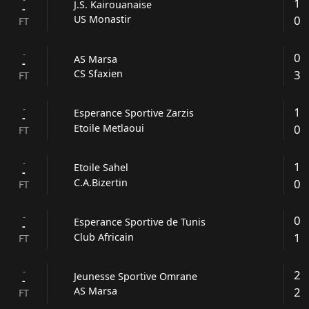
1
J.S. Kairouanaise
-
0
US Monastir
FT
-
0
AS Marsa
-
3
CS Sfaxien
FT
-
1
Esperance Sportive Zarzis
-
0
Etoile Metlaoui
FT
-
1
Etoile Sahel
-
0
C.A.Bizertin
FT
-
0
Esperance Sportive de Tunis
-
1
Club Africain
FT
-
2
Jeunesse Sportive Omrane
-
2
AS Marsa
FT