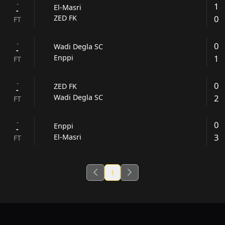
-
1
El-Masri
-
0
ZED FK
FT
-
0
Wadi Degla SC
-
1
Enppi
FT
-
0
ZED FK
-
2
Wadi Degla SC
FT
-
0
Enppi
-
3
El-Masri
FT
1