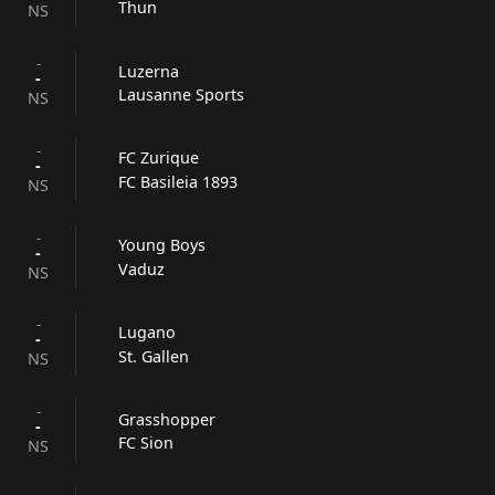
Thun
NS
-
Luzerna
-
Lausanne Sports
NS
-
FC Zurique
-
FC Basileia 1893
NS
-
Young Boys
-
Vaduz
NS
-
Lugano
-
St. Gallen
NS
-
Grasshopper
-
FC Sion
NS