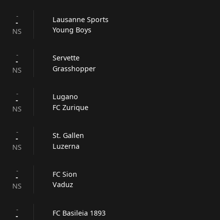
-
Lausanne Sports
-
Young Boys
NS
-
Servette
-
Grasshopper
NS
-
Lugano
-
FC Zurique
NS
-
St. Gallen
-
Luzerna
NS
-
FC Sion
-
Vaduz
NS
-
FC Basileia 1893
-