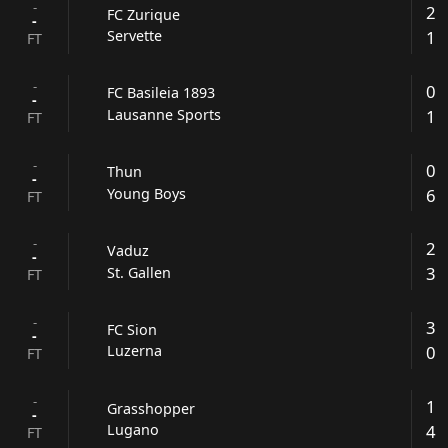
-
2
FC Zurique
-
1
Servette
FT
-
0
FC Basileia 1893
-
1
Lausanne Sports
FT
-
0
Thun
-
6
Young Boys
FT
-
2
Vaduz
-
3
St. Gallen
FT
-
3
FC Sion
-
0
Luzerna
FT
-
1
Grasshopper
-
4
Lugano
FT