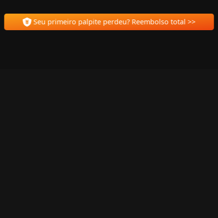
Seu primeiro palpite perdeu? Reembolso total >>
Não perca acesso!
 nossa página oficial. Qualquer mudança de domínio, você sempre nos enc
Acessar links oficiais