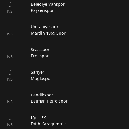
-
Belediye Vanspor
-
Kayserispor
NS
-
Ümraniyespor
-
Mardin 1969 Spor
NS
-
Sivasspor
-
Erokspor
NS
-
Sarıyer
-
Muğlaspor
NS
-
Pendikspor
-
Batman Petrolspor
NS
-
Iğdır FK
-
Fatih Karagümrük
NS