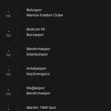
-
Boluspor
-
Manisa Futebol Clube
NS
-
Bodrum FK
-
Bursaspor
NS
-
Bandırmaspor
-
İstanbulspor
NS
-
Antalyaspor
-
Keçiörengücü
NS
-
Muğlaspor
-
Bandırmaspor
NS
-
Mardin 1969 Spor
-