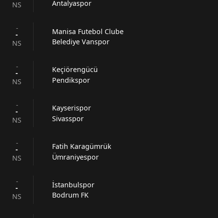
Antalyaspor
NS
-
Manisa Futebol Clube
-
Belediye Vanspor
NS
-
Keçiörengücü
-
Pendikspor
NS
-
Kayserispor
-
Sivasspor
NS
-
Fatih Karagümrük
-
Ümraniyespor
NS
-
İstanbulspor
-
Bodrum FK
NS