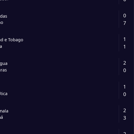
0
das
7
ao
1
ad e Tobago
1
ca
2
água
0
ras
1
0
Rica
2
mala
3
má
2