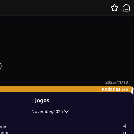
)
2025/11/19
Rodadas 6/6
Jogos
November,2025
4
ame
0
vador