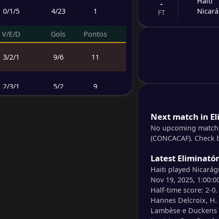
Haiti
-
0
/
1
/
5
4
/
23
1
Nicar
FT
V/E/D
Gols
Pontos
-
Costa 
-
Hondu
FT
3
/
2
/
1
9
/
6
11
-
Trinid
-
2
/
3
/
1
5
/
2
9
Bermu
FT
-
1
/
4
/
1
8
/
6
7
Next match in E
Jamai
-
Curaç
No upcoming match i
FT
(CONCACAF). Check ba
1
/
1
/
4
4
/
12
4
-
Guate
Latest Eliminató
-
Surin
FT
Haiti played Nicará
Nov 19, 2025, 1:00:00
Half-time score: 2-0. 
-
Pana
-
Hannes Delcroix, H. 
El Sal
FT
Lambèse e Duckens 