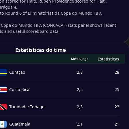
 scored for Haiti. Ruben Providence scored for Haiti.
arágua 4.
1
s to Round 6 of Eliminatórias da Copa do Mundo FIFA
a Copa do Mundo FIFA (CONCACAF) stats panel shows recent
s and useful scoreboard data.
Estatísticas do time
Estatísticas
Média/Jogo
Curaçao
2,8
28
Costa Rica
2,5
25
Trinidad e Tobago
2,3
23
Guatemala
2,1
21