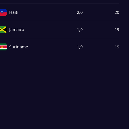
Haiti
2,0
20
Jamaica
1,9
19
Suriname
1,9
19
Panamá
1,9
19
Honduras
1,7
17
Bermudas
1,3
13
Nicarágua
1,3
13