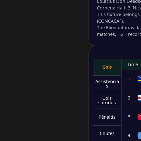
Louicius Don Deedson
Corners: Haiti 3, Nic
This fixture belong
(CONCACAF).
The Eliminatórias d
matches, H2H record
Time
Gols
1
Assistência
s
2
Gols
sofridos
3
Pênaltis
Chutes
4