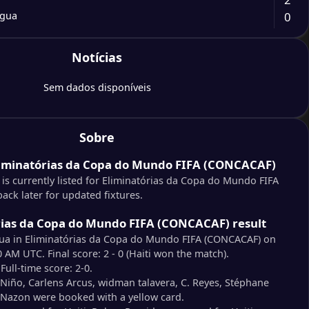
0
água
0
Notícias
Rica
0
ras
Sem dados disponíveis
2
ad e Tobago
2
das
Sobre
0
liminatórias da Copa do Mundo FIFA (CONCACAF)
ca
0
ao
s currently listed for Eliminatórias da Copa do Mundo FIFA
ck later for updated fixtures.
3
mala
rias da Copa do Mundo FIFA (CONCACAF) result
1
ame
gua in Eliminatórias da Copa do Mundo FIFA (CONCACAF) on
 AM UTC. Final score: 2 - 0 (Haiti won the match).
Full-time score: 2-0.
3
má
Niño, Carlens Arcus, widman talavera, C. Reyes, Stéphane
0
vador
Nazon were booked with a yellow card.