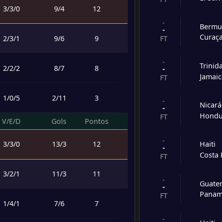
3
/
3
/
0
9
/
4
12
-
Bermu
-
Curaç
2
/
3
/
1
9
/
6
9
FT
-
Trinid
2
/
2
/
2
8
/
7
8
-
Jamai
FT
1
/
0
/
5
2
/
11
3
-
Nicar
-
Hondu
FT
V/E/D
Gols
Pontos
-
3
/
3
/
0
13
/
3
12
Haiti
-
Costa 
FT
3
/
2
/
1
11
/
3
11
-
Guate
-
Pana
FT
1
/
4
/
1
7
/
6
7
-