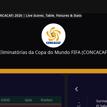
CACAF) 2026 | Live Scores, Table, Fixtures & Stats
Eliminatórias da Copa do Mundo FIFA (CONCACAF
-
V/E/D
Gols
Pontos
Surin
-
El Sal
FT