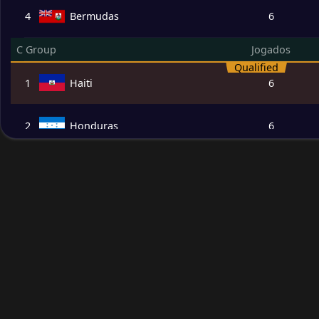
4
Bermudas
6
C Group
Jogados
Qualified
1
Haiti
6
2
Honduras
6
3
Costa Rica
6
4
Nicarágua
6