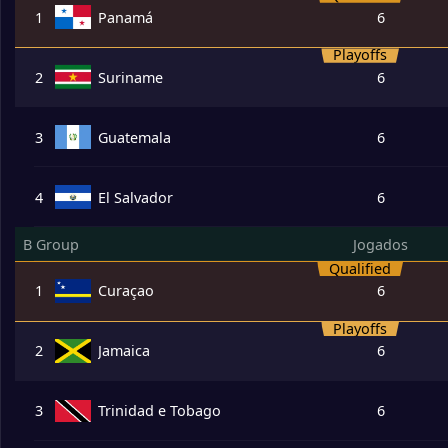
1
Panamá
6
Playoffs
2
Suriname
6
3
Guatemala
6
4
El Salvador
6
B Group
Jogados
Qualified
1
Curaçao
6
Playoffs
2
Jamaica
6
3
Trinidad e Tobago
6