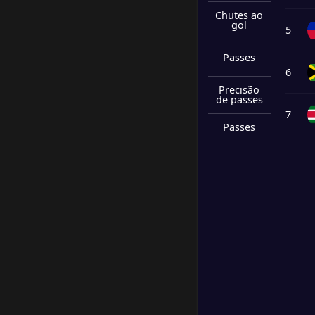
Chutes ao
gol
5
Passes
6
Precisão
de passes
7
Passes
decisivos
8
Interceptaç
ões
Chutes
9
bloqueado
s
10
Cortes
Cartões
11
amarelos
Cartões