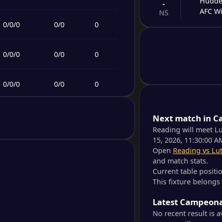
Hudde
-
AFC W
NS
0
/
0
/
0
0
/
0
0
-
Cambr
-
Wigan 
NS
0
/
0
/
0
0
/
0
0
-
Burto
-
0
/
0
/
0
0
/
0
0
Steve
NS
0
/
0
/
0
0
/
0
0
-
Next match in Ca
Bradfo
-
Peter
Reading will meet L
NS
15, 2026, 11:30:00 A
0
/
0
/
0
0
/
0
0
Open
Reading vs Lu
-
Black
-
and match stats.
Wycom
NS
Current table positi
0
/
0
/
0
0
/
0
0
This fixture belongs
-
Barnsl
-
Latest Campeonat
0
/
0
/
0
0
/
0
0
Broml
NS
No recent result is 