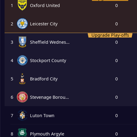
1
Oxford United
0
2
Leicester City
0
Upgrade Play-offs
3
Sheffield Wednesday
0
4
Stockport County
0
5
Bradford City
0
6
Stevenage Borough
0
7
Luton Town
0
8
Plymouth Argyle
0