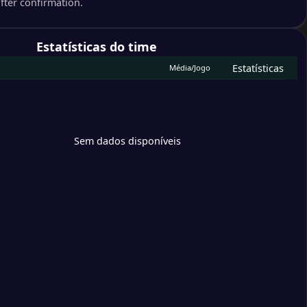
after confirmation.
ield Wednesday
rd City
Estatísticas do time
Estatísticas
Média/Jogo
 Town
County
ster Rovers
Sem dados disponíveis
ey
be Wanderers
uth Argyle
Athletic
 Orient
ort County
pool