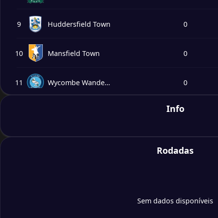
9
Huddersfield Town
0
10
Mansfield Town
0
11
Wycombe Wanderers
0
Info
12
Reading
0
13
Blackpool
0
Rodadas
14
Doncaster Rovers
0
15
Barnsley
0
Sem dados disponíveis