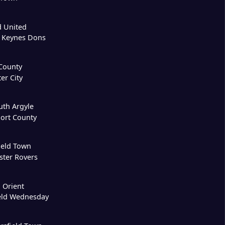
d United
n Keynes Dons
County
ter City
uth Argyle
ort County
ield Town
ster Rovers
 Orient
ield Wednesday