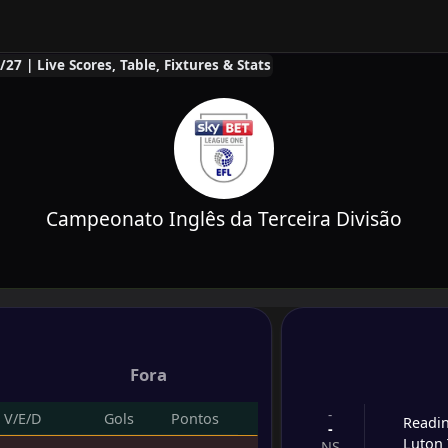
7 | Live Scores, Table, Fixtures & Stats
Campeonato Inglês da Terceira Divisão
Fora
-
V/E/D
Gols
Pontos
Readi
-
Luton
NS