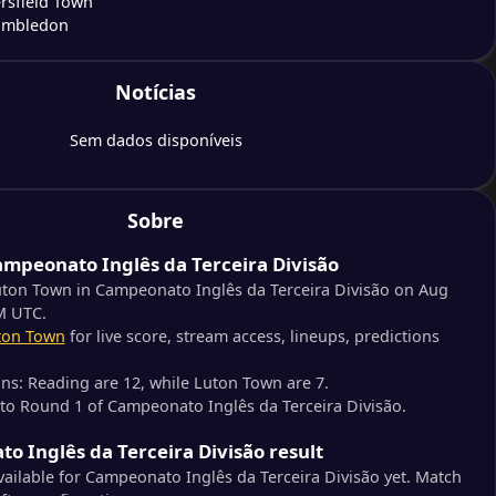
rsfield Town
imbledon
Notícias
idge United
Athletic
Sem dados disponíveis
n
nage Borough
Sobre
mpeonato Inglês da Terceira Divisão
rd City
borough United
uton Town in Campeonato Inglês da Terceira Divisão on Aug
M UTC.
ton Town
for live score, stream access, lineups, predictions
pool
be Wanderers
ons: Reading are 12, while Luton Town are 7.
 to Round 1 of Campeonato Inglês da Terceira Divisão.
ey
o Inglês da Terceira Divisão result
ey
available for Campeonato Inglês da Terceira Divisão yet. Match