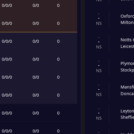
0
/
0
/
0
0
/
0
0
-
Oxfor
-
Milto
0
/
0
/
0
0
/
0
0
NS
-
Notts 
0
/
0
/
0
0
/
0
0
-
Leices
NS
0
/
0
/
0
0
/
0
0
-
Plymo
-
Stockp
NS
0
/
0
/
0
0
/
0
0
-
Mansf
-
Donca
NS
0
/
0
/
0
0
/
0
0
-
Leyton
-
0
/
0
/
0
0
/
0
0
Sheff
NS
0
/
0
/
0
0
/
0
0
-