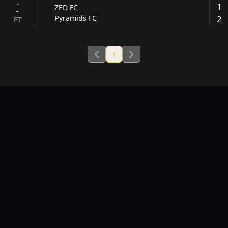
-
1
ZED FC
-
2
Pyramids FC
FT
1