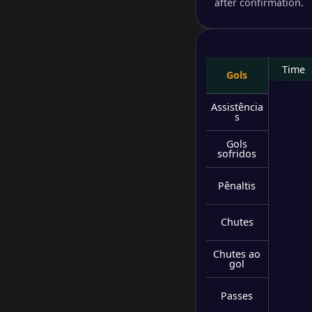
after confirmation.
-
Eintra
-
RB Lei
NS
Time
-
Phoni
Gols
-
SC Pa
NS
Assistência
s
-
FC Vik
-
Gols
1. FC
NS
sofridos
-
Erzge
Pênaltis
-
TSG H
NS
Chutes
-
SV We
-
Chutes ao
Bayer
NS
gol
-
TSV Sc
Passes
-
Borus