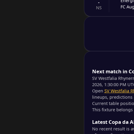
Energi
-
FC Au
NS
-
Eintra
-
1. FC 
NS
-
SSV Je
-
1. FC 
NS
-
Next match in C
MSV D
-
SV Elv
SV Westfalia Rhyner
NS
2026, 1:30:00 PM UT
Open
SV Westfalia 
-
DJK Te
-
lineups, predictions
Eintra
NS
Current table positi
This fixture belong
-
Halles
-
Latest Copa da 
Schalk
NS
No recent result is 