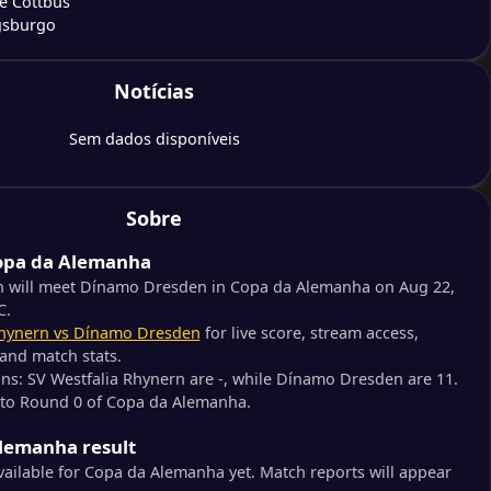
e Cottbus
gsburgo
Notícias
cht Braunschweig
Union Berlim
Sem dados disponíveis
ddeloh
Heidenheim 1846
Sobre
opa da Alemanha
uisburg
ersberg
n will meet Dínamo Dresden in Copa da Alemanha on Aug 22,
C.
Rhynern vs Dínamo Dresden
for live score, stream access,
utonia St. Tönis
 and match stats.
cht Frankfurt
ons: SV Westfalia Rhynern are -, while Dínamo Dresden are 11.
s to Round 0 of Copa da Alemanha.
cher FC
Alemanha result
e 04
available for Copa da Alemanha yet. Match reports will appear