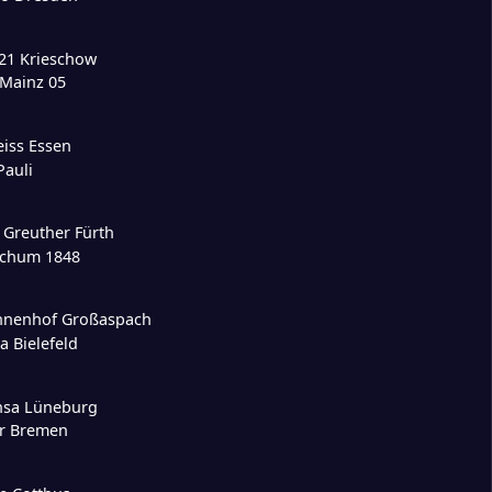
21 Krieschow
 Mainz 05
iss Essen
Pauli
 Greuther Fürth
ochum 1848
nnenhof Großaspach
a Bielefeld
nsa Lüneburg
r Bremen