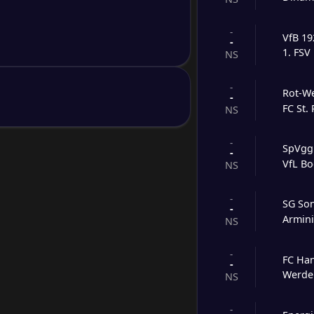
-
VfB 19
-
1. FSV
NS
-
Rot-We
-
FC St. 
NS
-
SpVgg
-
VfL B
NS
-
SG So
-
Armini
NS
-
FC Ha
-
Werde
NS
-