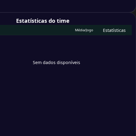
cht Trier
pzig
Estatísticas do time
Estatísticas
Média/Jogo
x Lübeck
derborn 07
toria Köln
Sem dados disponíveis
 Nuremberg
birge Aue
offenheim
hen Wiesbaden
 Leverkusen
hott Mainz
sia Mönchengladbach