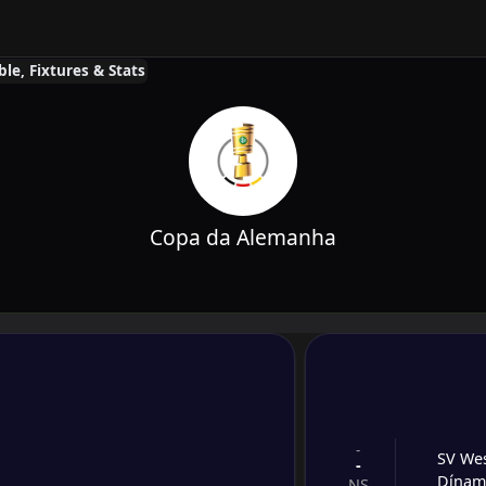
le, Fixtures & Stats
Copa da Alemanha
-
SV Wes
-
Dínam
NS