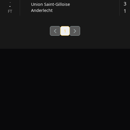
-
3
Union Saint-Gilloise
-
1
Anderlecht
FT
1