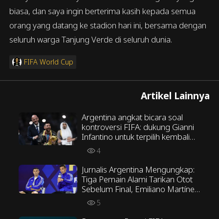
biasa, dan saya ingin berterima kasih kepada semua
orang yang datang ke stadion hari ini, bersama dengan
seluruh warga Tanjung Verde di seluruh dunia.
FIFA World Cup
Artikel Lainnya
Argentina angkat bicara soal
kontroversi FIFA: dukung Gianni
Infantino untuk terpilih kembali
sebagai Presiden FIFA
4
Jurnalis Argentina Mengungkap:
Tiga Pemain Alami Tarikan Otot
Sebelum Final, Emiliano Martínez
Menentang Taktik Scaloni
5