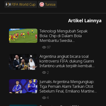
FIFA World Cup
Tunisia
Artikel Lainnya
Teknologi Mengubah Sepak
Bola: Chip di Dalam Bola
Membantu Swedia
Mengesahkan Gol yang
97
Dibatalkan di Piala Dunia
Argentina angkat bicara soal
kontroversi FIFA: dukung Gianni
Infantino untuk terpilih kembali
sebagai Presiden FIFA
2
Jurnalis Argentina Mengungkap:
Tiga Pemain Alami Tarikan Otot
Sebelum Final, Emiliano Martínez
Menentang Taktik Scaloni
4