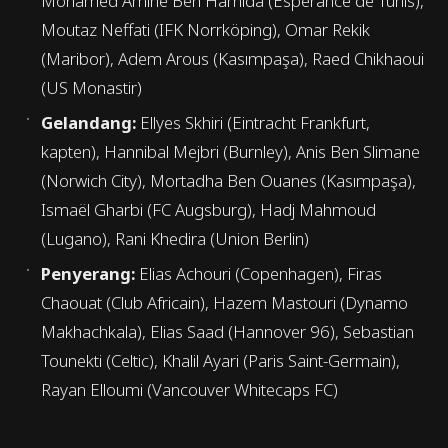
Mohamed Amine Ben Hamida (Espérance de Tunis),
Moutaz Neffati (IFK Norrköping), Omar Rekik
(Maribor), Adem Arous (Kasımpaşa), Raed Chikhaoui
(US Monastir)
Gelandang:
Ellyes Skhiri (Eintracht Frankfurt,
kapten), Hannibal Mejbri (Burnley), Anis Ben Slimane
(Norwich City), Mortadha Ben Ouanes (Kasımpaşa),
Ismaël Gharbi (FC Augsburg), Hadj Mahmoud
(Lugano), Rani Khedira (Union Berlin)
Penyerang:
Elias Achouri (Copenhagen), Firas
Chaouat (Club Africain), Hazem Mastouri (Dynamo
Makhachkala), Elias Saad (Hannover 96), Sebastian
Tounekti (Celtic), Khalil Ayari (Paris Saint-Germain),
Rayan Elloumi (Vancouver Whitecaps FC)