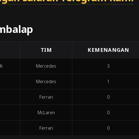
mbalap
TIM
KEMENANGAN
li
Mercedes
3
Mercedes
1
Ferrari
0
McLaren
0
Ferrari
0