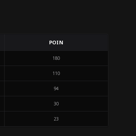
POIN
180
110
94
30
23