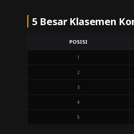
5 Besar Klasemen Ko
POSISI
1
2
3
4
5