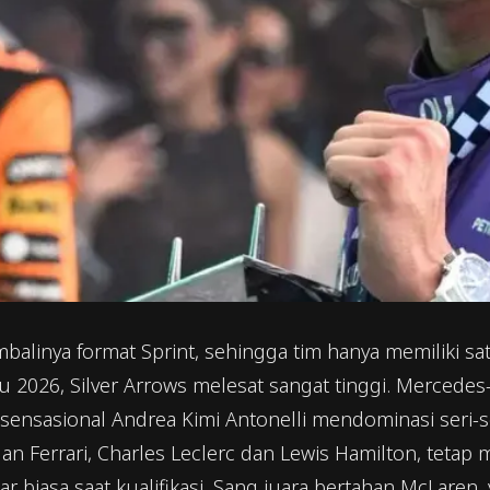
balinya format Sprint, sehingga tim hanya memiliki s
aru 2026, Silver Arrows melesat sangat tinggi. Merce
 sensasional Andrea Kimi Antonelli mendominasi ser
gan Ferrari, Charles Leclerc dan Lewis Hamilton, teta
 biasa saat kualifikasi. Sang juara bertahan McLaren,