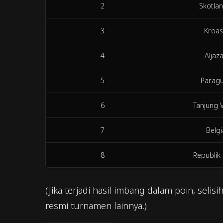
2
Skotlan
3
Kroas
4
Aljaza
5
Parag
6
Tanjung 
7
Belgi
8
Republik
(Jika terjadi hasil imbang dalam poin, selis
resmi turnamen lainnya.)