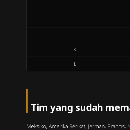
H
I
J
K
L
Tim yang sudah memas
Meksiko, Amerika Serikat, Jerman, Prancis,