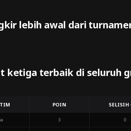
gkir lebih awal dari turname
 ketiga terbaik di seluruh 
TIM
POIN
SELISIH
ia
3
0