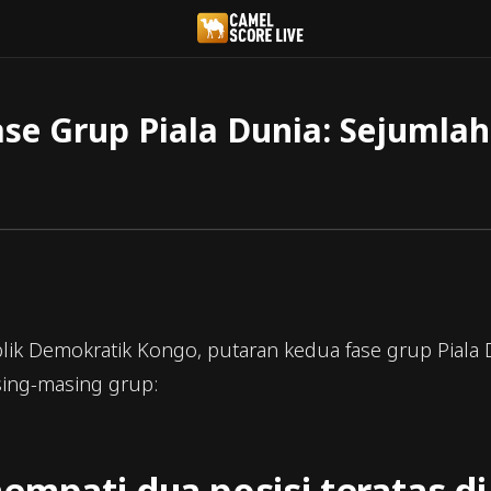
se Grup Piala Dunia: Sejumla
ik Demokratik Kongo, putaran kedua fase grup Piala 
sing-masing grup:
empati dua posisi teratas di