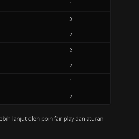
1
3
2
2
2
1
2
ebih lanjut oleh poin fair play dan aturan