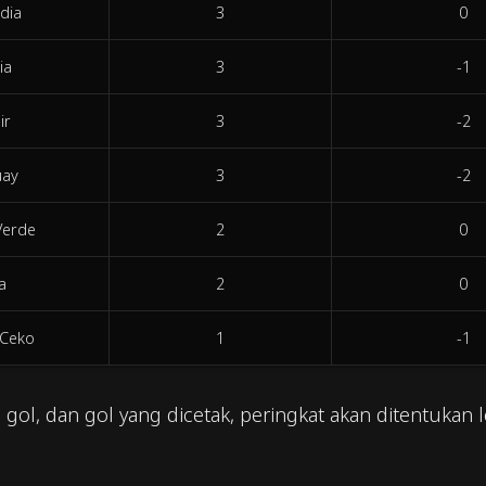
dia
3
0
ia
3
-1
ir
3
-2
uay
3
-2
Verde
2
0
a
2
0
 Ceko
1
-1
ih gol, dan gol yang dicetak, peringkat akan ditentukan l