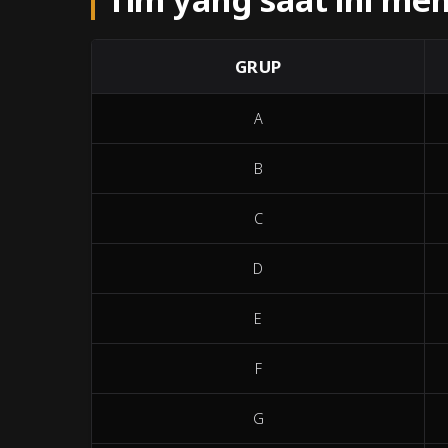
GRUP
A
B
C
D
E
F
G