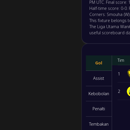
PM UTC. Final score: 
Half-time score: 0-0. 
Corners: Smouha (W) 0
This fixture belongs 
The Liga Utama Wanit
useful scoreboard da
Tim
Gol
1
Assist
2
Kebobolan
Penalti
Tembakan