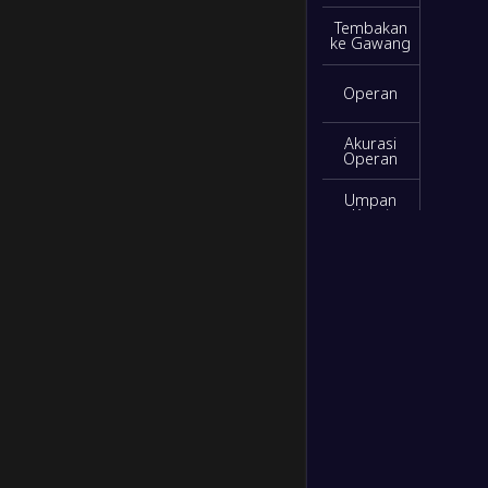
Tembakan
ke Gawang
Operan
Akurasi
Operan
Umpan
Kunci
Intersep
Tembakan
Diblok
Sapuan
Kartu
Kuning
Kartu