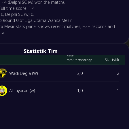
1 - 4 (Delphi SC (w) won the match).
Full-time score: 1-4.
, Delphi SC (w) 0.
to Round 0 of Liga Utama Wanita Mesir.
a Mesir stats panel shows recent matches, H2H records and
ta.
Statistik Tim
Rata-
Statistik
rata/Pertandinga
n
Wadi Degla (W)
2,0
2
Al Tayaran (w)
1,0
1