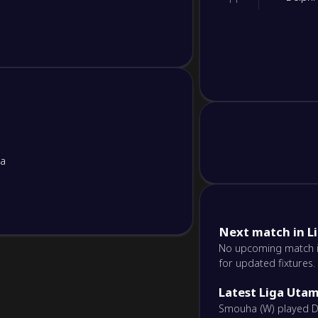
ia
Next match in L
No upcoming match is 
for updated fixtures.
Latest Liga Utam
Smouha (W) played De