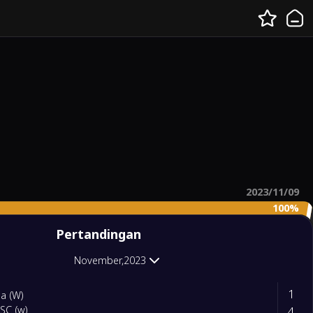
2023/11/09
100%
Pertandingan
November,2023
1
a (W)
4
 SC (w)