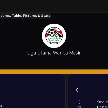
cores, Table, Fixtures & Stats
Liga Utama Wanita Mesir
-
Smouh
-
ia
Delphi
FT