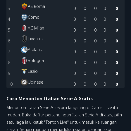
AS Roma
3
0
0
0
0
0
Como
4
0
0
0
0
0
AC Milan
5
0
0
0
0
0
Juventus
6
0
0
0
0
0
Atalanta
7
0
0
0
0
0
Bologna
8
0
0
0
0
0
Lazio
9
0
0
0
0
0
Udinese
10
0
0
0
0
0
Cara Menonton Italian Serie A Gratis
Menonton Italian Serie A secara langsung di Camel Live itu
mudah. Buka daftar pertandingan Italian Serie A di atas, pilih
satu laga lalu ketuk "Tonton Live" untuk masuk ke ruangan
siaran. Setiap ruangan memadukan siaran dengan skor