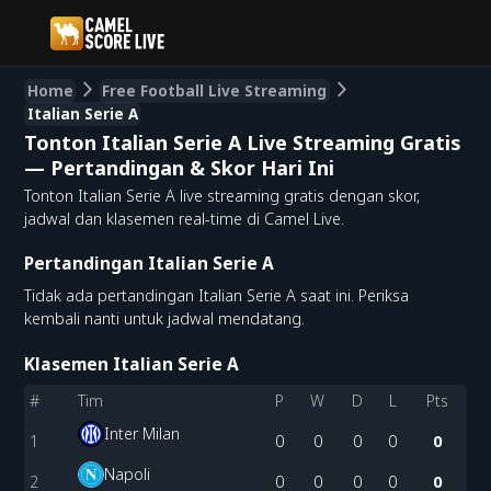
Home
Free Football Live Streaming
Italian Serie A
Tonton Italian Serie A Live Streaming Gratis
— Pertandingan & Skor Hari Ini
Tonton Italian Serie A live streaming gratis dengan skor,
jadwal dan klasemen real-time di Camel Live.
Pertandingan Italian Serie A
Tidak ada pertandingan Italian Serie A saat ini. Periksa
kembali nanti untuk jadwal mendatang.
Klasemen Italian Serie A
#
Tim
P
W
D
L
Pts
Inter Milan
1
0
0
0
0
0
Napoli
2
0
0
0
0
0