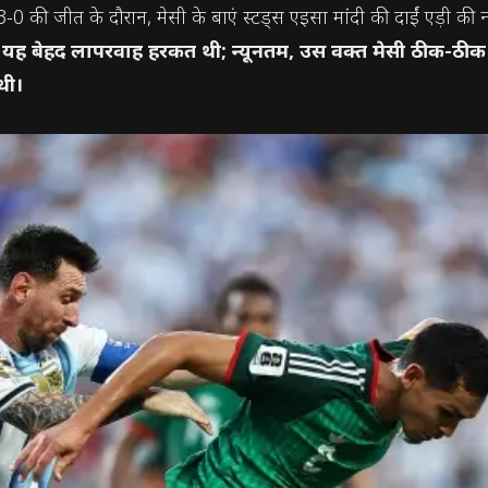
 3-0 की जीत के दौरान, मेसी के बाएं स्टड्स एइसा मांदी की दाईं एड़ी 
 बेहद लापरवाह हरकत थी; न्यूनतम, उस वक्त मेसी ठीक-ठीक जानते
थी।