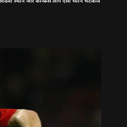
आठवां स्थान और कॉन्फ्रेंस लीग ऐसा ध्यान भटकाव