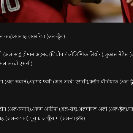
-सद्द),सालाह ज़कारिया (अल-दुहैल)
अल-सद्द),होमाम अहमद (लियोन / ओलिम्पिक लियोन),लुकास मेंडेस (अल-
न (अल-अरबी एससी)
तेम (अल-रय्यान),अहमद फथी (अल-अरबी एससी),करीम बौदियाफ (अल-दुहैल
 (अल-रय्यान),अक्रम अफीफ (अल-सद्द),अलमोएज़ अली (अल-दुहैल),ए
लाह (अल-रय्यान),यूसुफ अब्दुरिसाग (अल-वाहक्रा)