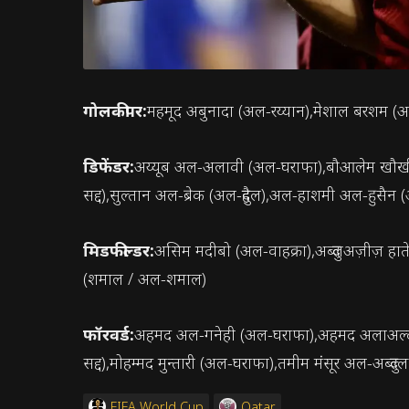
गोलकीपर:
महमूद अबुनादा (अल-रय्यान),मेशाल बरशम (अल
डिफेंडर:
अय्यूब अल-अलावी (अल-घराफा),बौआलेम खौखी (
सद्द),सुल्तान अल-ब्रेक (अल-दुहैल),अल-हाशमी अल-हुसै
मिडफील्डर:
असिम मदीबो (अल-वाहक्रा),अब्दुलअज़ीज़ हा
(शमाल / अल-शमाल)
फॉरवर्ड:
अहमद अल-गनेही (अल-घराफा),अहमद अलाअल्दीन
सद्द),मोहम्मद मुन्तारी (अल-घराफा),तमीम मंसूर अल-अब्दुल्
FIFA World Cup
Qatar