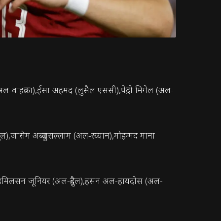
वाहक्रा),ईसा अहमद (लुसैल एससी),पेद्रो मिगेल (अल-
),जासेम अब्दुलसल्लाम (अल-रय्यान),मोहम्मद माना
डमिलसन जूनियर (अल-दुहैल),हसन अल-हायदोस (अल-