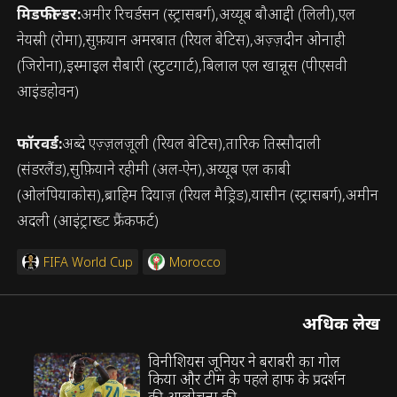
मिडफील्डर:
अमीर रिचर्डसन (स्ट्रासबर्ग),अय्यूब बौआद्दी (लिली),एल
नेयस्री (रोमा),सुफ़यान अमरबात (रियल बेटिस),अज़्ज़दीन ओनाही
(जिरोना),इस्माइल सैबारी (स्टुटगार्ट),बिलाल एल खान्नूस (पीएसवी
आइंडहोवन)
फॉरवर्ड:
अब्दे एज़्ज़लज़ूली (रियल बेटिस),तारिक तिस्सौदाली
(संडरलैंड),सुफ़ियाने रहीमी (अल-ऐन),अय्यूब एल काबी
(ओलंपियाकोस),ब्राहिम दियाज़ (रियल मैड्रिड),यासीन (स्ट्रासबर्ग),अमीन
अदली (आइंट्राख्ट फ्रैंकफर्ट)
FIFA World Cup
Morocco
अधिक लेख
विनीशियस जूनियर ने बराबरी का गोल
किया और टीम के पहले हाफ के प्रदर्शन
की आलोचना की