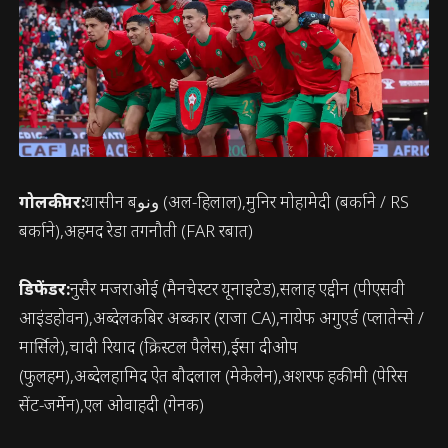
गोलकीपर:
यासीन बونو (अल-हिलाल),मुनिर मोहामेदी (बर्काने / RS
बर्काने),अहमद रेडा तगनौती (FAR रबात)
डिफेंडर:
नुसैर मजराओई (मैनचेस्टर यूनाइटेड),सलाह एद्दीन (पीएसवी
आइंडहोवन),अब्देलकबिर अब्कार (राजा CA),नायेफ अगुएर्ड (प्लातेन्से /
मार्सिले),चादी रियाद (क्रिस्टल पैलेस),ईसा दीओप
(फुलहम),अब्देलहामिद ऐत बौदलाल (मेकेलेन),अशरफ हकीमी (पेरिस
सेंट-जर्मेन),एल ओवाहदी (गेनक)