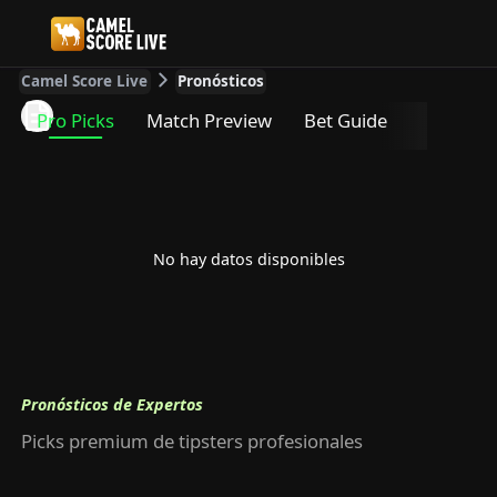
Camel Score Live
Pronósticos
Pro Picks
Match Preview
Bet Guide
No hay datos disponibles
Pronósticos de Expertos
Picks premium de tipsters profesionales