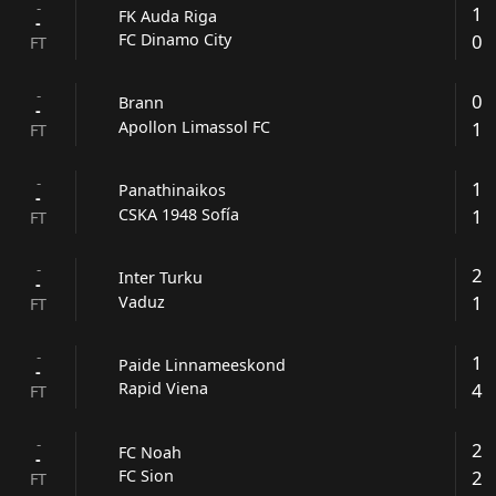
-
1
FK Auda Riga
-
0
FC Dinamo City
FT
-
0
Brann
-
1
Apollon Limassol FC
FT
-
1
Panathinaikos
-
1
CSKA 1948 Sofía
FT
-
2
Inter Turku
-
1
Vaduz
FT
-
1
Paide Linnameeskond
-
4
Rapid Viena
FT
-
2
FC Noah
-
2
FC Sion
FT