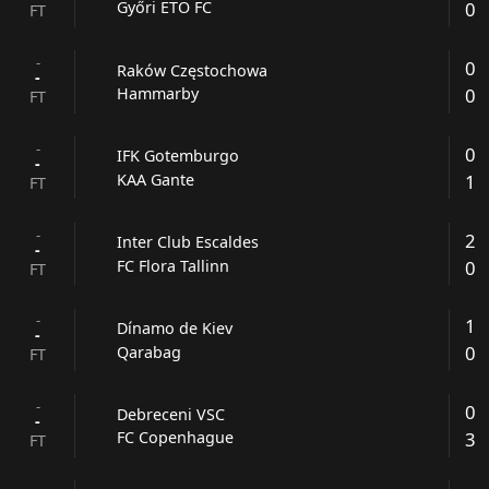
0
Győri ETO FC
FT
-
0
Raków Częstochowa
-
0
Hammarby
FT
-
0
IFK Gotemburgo
-
1
KAA Gante
FT
-
2
Inter Club Escaldes
-
0
FC Flora Tallinn
FT
-
1
Dínamo de Kiev
-
0
Qarabag
FT
-
0
Debreceni VSC
-
3
FC Copenhague
FT