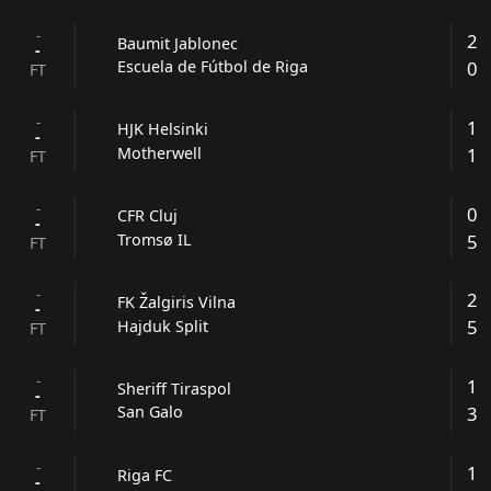
-
2
Baumit Jablonec
-
0
Escuela de Fútbol de Riga
FT
-
1
HJK Helsinki
-
1
Motherwell
FT
-
0
CFR Cluj
-
5
Tromsø IL
FT
-
2
FK Žalgiris Vilna
-
5
Hajduk Split
FT
-
1
Sheriff Tiraspol
-
3
San Galo
FT
-
1
Riga FC
-