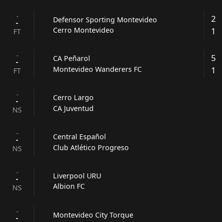
-
2
Defensor Sporting Montevideo
-
1
Cerro Montevideo
FT
-
5
CA Peñarol
-
1
Montevideo Wanderers FC
FT
-
Cerro Largo
-
CA Juventud
NS
-
Central Español
-
Club Atlético Progreso
NS
-
Liverpool URU
-
Albion FC
NS
-
Montevideo City Torque
-