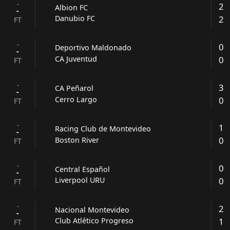
-
2
Albion FC
-
2
Danubio FC
FT
-
0
Deportivo Maldonado
-
0
CA Juventud
FT
-
3
CA Peñarol
-
0
Cerro Largo
FT
-
1
Racing Club de Montevideo
-
0
Boston River
FT
-
0
Central Español
-
0
Liverpool URU
FT
-
2
Nacional Montevideo
-
1
Club Atlético Progreso
FT