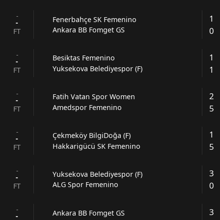
-
1
Fenerbahçe SK Femenino
-
0
Ankara BB Fomget GS
FT
-
1
Besiktas Femenino
-
1
Yuksekova Belediyespor (F)
FT
-
2
Fatih Vatan Spor Women
-
5
Amedspor Femenino
FT
-
1
Çekmeköy BilgiDoğa (F)
-
5
Hakkarigücü SK Femenino
FT
-
3
Yuksekova Belediyespor (F)
-
0
ALG Spor Femenino
FT
-
3
Ankara BB Fomget GS
-