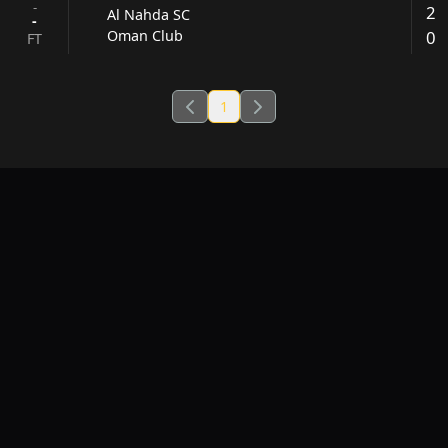
-
2
Al Nahda SC
-
0
Oman Club
FT
1