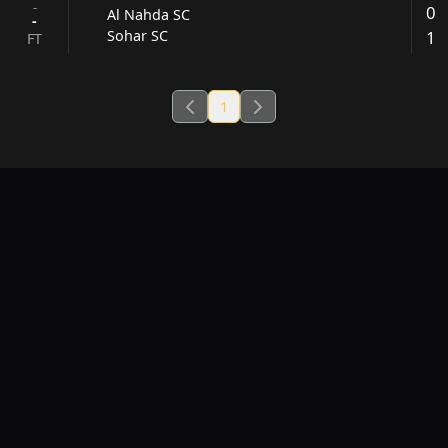
-
0
Al Nahda SC
-
1
Sohar SC
FT
1