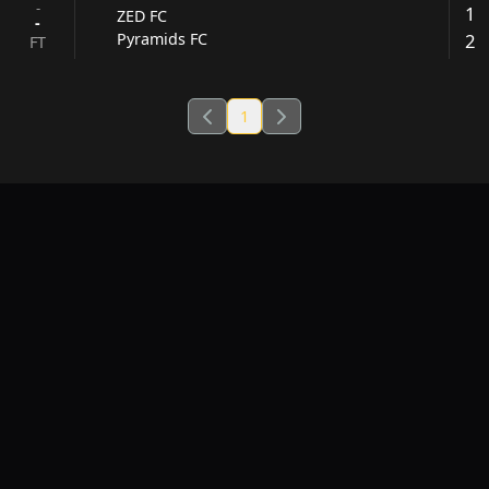
-
1
ZED FC
-
2
Pyramids FC
FT
1