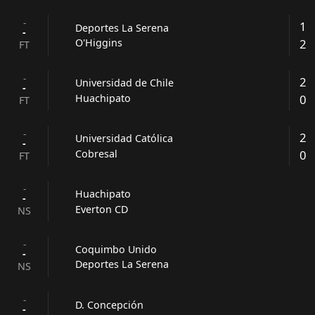
-
1
Deportes La Serena
-
2
O'Higgins
FT
-
2
Universidad de Chile
-
0
Huachipato
FT
-
2
Universidad Católica
-
0
Cobresal
FT
-
Huachipato
-
Everton CD
NS
-
Coquimbo Unido
-
Deportes La Serena
NS
-
D. Concepción
-