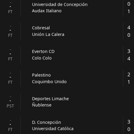
-
0
Universidad de Concepción
-
1
Audax Italiano
FT
-
4
Cobresal
-
0
Unión La Calera
FT
-
3
Everton CD
-
4
Colo Colo
FT
-
2
Palestino
-
1
Coquimbo Unido
FT
-
Deportes Limache
-
Ñublense
PST
-
3
D. Concepción
-
0
Universidad Católica
FT