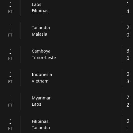
-
1
Laos
-
4
Filipinas
FT
-
2
Tailandia
-
0
Malasia
FT
-
3
Camboya
-
0
Timor-Leste
FT
-
0
Indonesia
-
3
Vietnam
FT
-
7
Myanmar
-
2
Laos
FT
-
0
Filipinas
-
1
Tailandia
FT