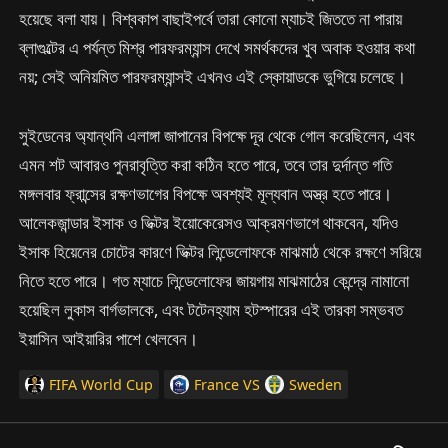
হয়েছে বলা যায়। বিশ্বকাপ বাছাইপর্বে তারা কোনো ম্যাচই জিততে না পারায়
ব্লাগুল্টের এ পর্যন্ত মিশ্র পারফরম্যান্স দেখে সমর্থকদের খুব অবাক হওয়ার কথা
নয়; সেই অনিয়মিত পারফরম্যান্সই এখনও এই স্কোয়াডকে ভুগিয়ে চলেছে।
সুইডেনের অ্যান্থনি এলাঙ্গা জাপানের বিপক্ষে দূর থেকে গোল করেছিলেন, এবং
এমন শট আবারও পুনরাবৃত্তি করা কঠিন হতে পারে, তবে তার দুর্দান্ত গতি
মঙ্গলবার ফ্রান্সের রক্ষণভাগের বিপক্ষে অবশ্যই মূল্যবান অস্ত্র হতে পারে।
আলেকজান্ডার ইসাক ও ভিক্টর ইয়োকেরেসও আক্রমণভাগে থাকবেন, যদিও
ইসাক হিয়েনের চোটের কারণে ভিক্টর লিন্ডেলোফকে মাঝমাঠ থেকে রক্ষণে সরিয়ে
নিতে হতে পারে। গত ম্যাচে লিন্ডেলোফের জায়গায় মাঝমাঠের কেন্দ্রে নামানো
হয়েছিল লুকাস বার্গভালকে, এবং টটেনহ্যাম হটস্পারের এই তারকা সম্ভবত
ইয়াসিন আইয়ারির পাশে খেলবেন।
FIFA World Cup
France
VS
Sweden