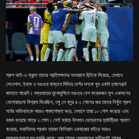
গ্রুপ আই-এ ফ্রান্স তাদের প্রতিপক্ষদের অনায়াসে ছিটকে দিয়েছে, যেখানে
সেনেগাল, ইরাক ও নরওয়ে বাস্তবে দিদিয়ে দেশঁর দলকে খুব একটা চ্যালেঞ্জই
জানাতে পারেনি। শুক্রবারের মুখোমুখিতে নরওয়ে বেশ কয়েকজন মূল একাদশের
খেলোয়াড়কে বিশ্রাম দিয়েছিল, তবু লে ব্লুর ৪-১ গোলের জয় তাদের নিখুঁত গ্রুপ
পর্বের অভিযানকে আরও পাকাপোক্ত করে, যেখানে তারা ১০ গোল করেছে এবং
হজম করেছে মাত্র ২ গোল। সেই ম্যাচে উসমান দেম্বেলের হ্যাটট্রিক প্রমাণ
করেছে, ফরাসিদের প্রধান তারকা কিলিয়ান এমবাপ্পের বাইরে আরও
আক্রমণভাগে বড় হুমকি আছে; আর তাদের স্কোয়াডের গভীরতাই তাদের