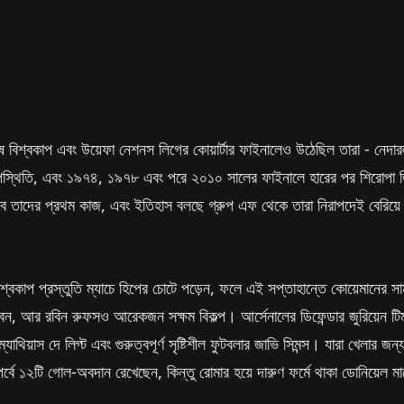
বিশ্বকাপ এবং উয়েফা নেশনস লিগের কোয়ার্টার ফাইনালেও উঠেছিল তারা - নেদার
২তম উপস্থিতি, এবং ১৯৭৪, ১৯৭৮ এবং পরে ২০১০ সালের ফাইনালে হারের পর শিরোপা 
তাদের প্রথম কাজ, এবং ইতিহাস বলছে গ্রুপ এফ থেকে তারা নিরাপদেই বেরিয়ে 
 বিশ্বকাপ প্রস্তুতি ম্যাচে হিপের চোটে পড়েন, ফলে এই সপ্তাহান্তে কোয়েমানের স
বেন, আর রবিন রুফসও আরেকজন সক্ষম বিকল্প। আর্সেনালের ডিফেন্ডার জুরিয়েন ট
যাথিয়াস দে লিগ্ট এবং গুরুত্বপূর্ণ সৃষ্টিশীল ফুটবলার জাভি সিমন্স। যারা খেলার 
র্বে ১২টি গোল-অবদান রেখেছেন, কিন্তু রোমার হয়ে দারুণ ফর্মে থাকা ডোনিয়েল