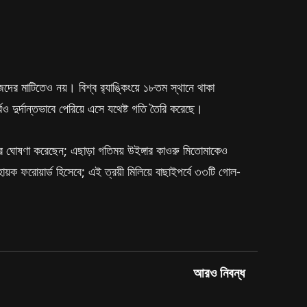
র মাটিতেও নয়। বিশ্ব র‌্যাঙ্কিংয়ে ১৮তম স্থানে থাকা
পর্বও দুর্দান্তভাবে পেরিয়ে এসে যথেষ্ট গতি তৈরি করেছে।
সর ঘোষণা করেছেন; এছাড়া গতিময় উইঙ্গার কাওরু মিতোমাকেও
ক ফরোয়ার্ড হিসেবে; এই ত্রয়ী মিলিয়ে বাছাইপর্বে ৩৩টি গোল-
আরও নিবন্ধ