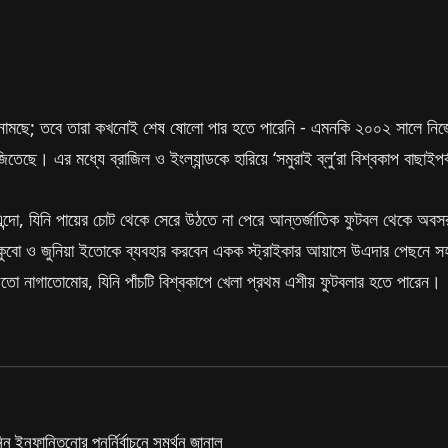
ে নামছে; তবে তারা কখনোই শেষ ষোলো পার হতে পারেনি - এমনকি ২০০২ সালে নিজেদে
চ জিতেছে। এর মধ্যে ব্রাজিল ও ইংল্যান্ডকে হারিয়ে ‘সমুরাই ব্লু’রা বিশ্বকাপ বাছাই
এন্দো, যিনি পায়ের চোট থেকে সেরে উঠতে না পেরে আন্তর্জাতিক ফুটবল থেকে অব
কুবো ও জুনিয়া ইতোকে ব্যবহার করবেন একক স্ট্রাইকার আয়াসে উএদার পেছনে সহায়
তো নাগাতোমোর, যিনি পাঁচটি বিশ্বকাপে খেলা প্রথম এশীয় ফুটবলার হতে পারেন।
ন্নি ইনফান্তিনোর পুনর্নির্বাচনে সমর্থন জানাল