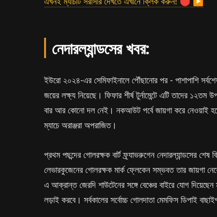
এখনই ম্যাচটি সরাসরি দেখতে এখানে ক্লিক করুন! 🔴 ▶
নেদারল্যান্ডসের খবর:
ইউরো ২০২৪-এর সেমিফাইনালে পৌঁছানোর পর - পাশাপাশি সর্বশেষ 
জয়ের লক্ষ্য নিয়েছে। ফিফার শীর্ষ টুর্নামেন্টে এটি তাদের ১
বার আর কোনো দল নেই। নকআউট পর্বে জায়গা করে নেওয়াই হবে 
ম্যাচে অরাঞ্জরা অপরাজিত।
প্রথম পছন্দের গোলরক্ষক বার্ট ফ্র্যাভরুগেন নেদারল্যান্ডসের শেষ
লেভারকুজেনের গোলরক্ষক মার্ক ফ্লেকেন সম্ভবত তার জায়গা নে
এ আক্রান্ত জেরদি শাউটেনের সঙ্গে বেঞ্চের বাইরে যোগ দিয়েছেন ম্
লড়াই করবে। সর্বকালের সর্বোচ্চ গোলদাতা মেমফিস ডিপাই বাছাইপ