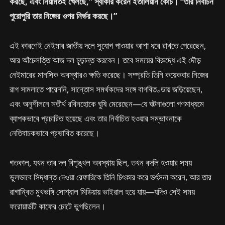
করছে, এবং নিয়মিতই খেলছে,” স্বীকার করেন ইতালিয়ান কোচ। “তার নির্বাচন
পুরোপুরি তার নিজের ওপর নির্ভর করছে।”
এই কারণেই নেইমার জাতীয় দলে সুযোগ পাওয়ার আশা ধরে রাখতে পেরেছেন,
আর আঁচেলত্তি আজ দল চূড়ান্ত করবেন। তবে সময়ের বিরুদ্ধে এই দৌড়
নেইমারের মানসিক অবস্থারও ক্ষতি করেছে। সম্প্রতি তিনি কয়েকবার নিজের
রাগ সামলাতে পারেননি, সান্তোস সমর্থকদের সঙ্গে বাগবিতণ্ডায় জড়িয়েছেন,
এবং অনুশীলনে সতীর্থ রবিনহোকে ঘুষি মেরেছেন—যে ঘটনাগুলো গণমাধ্যমে
ব্যাপকভাবে প্রচারিত হয়েছে এবং তার নির্বাচিত হওয়ার সম্ভাবনাকে
নেতিবাচকভাবে প্রভাবিত করেছে।
গতকাল, যখন তার দল বিশৃঙ্খল অবস্থায় ছিল, তখন বদলি হওয়ার সময়
ভুলভাবে সিদ্ধান্ত দেওয়া রেফারিকে তিনি চিৎকার করে ভর্ৎসনা করেন, আর তার
রাগান্বিত মুখভঙ্গি সোশ্যাল মিডিয়ায় ভাইরাল হয়ে যায়—যদিও সেই সময়
ফরোয়ার্ডটি কাফের চোটে ভুগছিলেন।