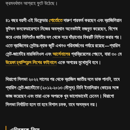
ক্রমবর্ধমান আগ্রহে ফুটে উঠেছে।
৪১ বছর বয়সী এই ডিফেন্ডার
পোর্তোতে
দারুণ পারফর্ম করছেন এবং ব্রাজিলিয়ান
ফুটবল কনফেডারেশনে নিজের অবস্থান অনেকটাই মজবুত করেছেন, বিশেষ
করে এদার মিলিতাঁও জাতীয় দল থেকে সরে দাঁড়ানোর বিষয়টি নিশ্চিত করার পর।
এতে ব্রাজিলের সেন্টার-ব্যাক জুটি এখনও পরিমার্জনের পর্যায়ে রয়েছে—প্যারিস
সেন্ট-জার্মেইর মারকিনিওস এবং
আর্সেনালের
গ্যাব্রিয়েলের পেছনে, যারা ৩০ মে
উয়েফা চ্যাম্পিয়ন্স লিগের ফাইনালে
একে অপরের মুখোমুখি হবে।
থিয়াগো সিলভা ২০২২ সালের পর থেকে ব্রাজিল জাতীয় দলে ডাক পাননি, তবে
প্যারিস সেন্ট-জার্মেইতে (২০১২-২০১৩ মৌসুম) তিনি ইতালিয়ান কোচের সঙ্গে
কাজ করেছেন এবং তারা একে অপরকে খুব ভালোভাবেই চেনেন। থিয়াগো
সিলভা নির্বাচিত হলে তা হবে বিশাল চমক, তবে অসম্ভব নয়।
এন্দ্রিককে নিয়ে