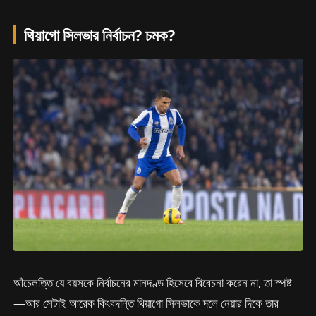
থিয়াগো সিলভার নির্বাচন? চমক?
আঁচেলত্তি যে বয়সকে নির্বাচনের মানদণ্ড হিসেবে বিবেচনা করেন না, তা স্পষ্ট
—আর সেটাই আরেক কিংবদন্তি থিয়াগো সিলভাকে দলে নেয়ার দিকে তার