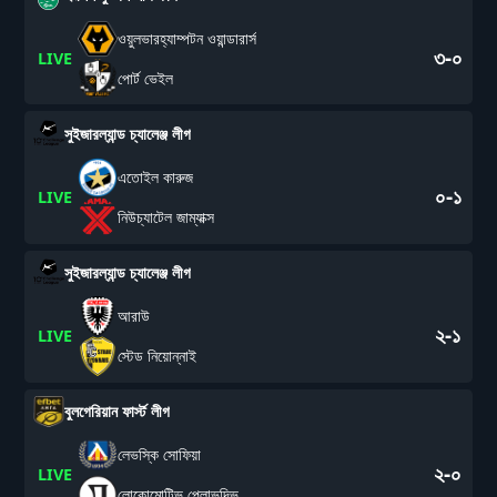
ওয়ুলভারহ্যাম্পটন ওয়ান্ডারার্স
৩-০
LIVE
পোর্ট ভেইল
সুইজারল্যান্ড চ্যালেঞ্জ লীগ
এতোইল কারুজ
০-১
LIVE
নিউচ্যাটেল জাম্যাক্স
সুইজারল্যান্ড চ্যালেঞ্জ লীগ
আরাউ
২-১
LIVE
স্টেড নিয়োন্নাই
বুলগেরিয়ান ফার্স্ট লীগ
লেভস্কি সোফিয়া
২-০
LIVE
লোকোমোটিভ প্লোভদিভ