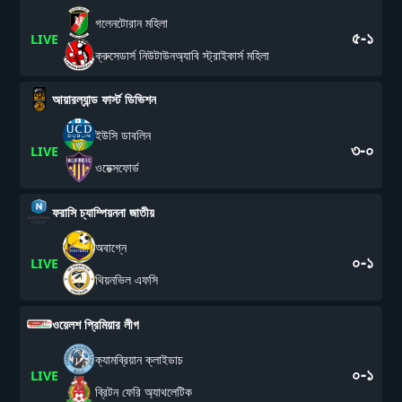
গলেনটোরান মহিলা
৫-১
LIVE
ক্রুসেডার্স নিউটাউনঅ্যাবি স্ট্রাইকার্স মহিলা
আয়ারল্যান্ড ফার্স্ট ডিভিশন
ইউসি ডাবলিন
৩-০
LIVE
ওয়েক্সফোর্ড
ফরাসি চ্যাম্পিয়ননা জাতীয়
অবাগ্নে
০-১
LIVE
থিয়নভিল এফসি
ওয়েলশ প্রিমিয়ার লীগ
ক্যামব্রিয়ান ক্লাইডাচ
০-১
LIVE
ব্রিটন ফেরি অ্যাথলেটিক