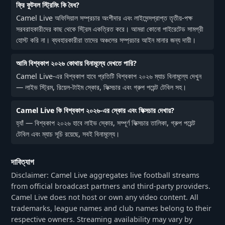
ফ্রি ফুটবল স্ট্রিমিং কি বৈধ?
Camel Live অফিসিয়াল সম্প্রচার অংশীদার এবং লাইসেন্সপ্রাপ্ত তৃতীয়-পক্ষ
সরবরাহকারীদের কাছ থেকে স্ট্রিম একত্রিত করে। আমরা কোনো পাইরেটেড সামগ্রী
হোস্ট করি না। ব্যবহারকারীরা তাদের অঞ্চলের সম্প্রচার আইন মানার জন্য দায়ী।
আমি বিশ্বকাপ ২০২৬ কোথায় বিনামূল্যে দেখতে পারি?
Camel Live-এর বিশ্বকাপ হাবে প্রতিটি বিশ্বকাপ ২০২৬ ম্যাচ বিনামূল্যে দেখুন
— লাইভ স্ট্রিম, রিয়েল-টাইম স্কোর, ফিক্সচার এবং গ্রুপ পয়েন্ট টেবিল সহ।
Camel Live কি বিশ্বকাপ ২০২৬-এর স্কোর এবং ফিক্সচার দেখায়?
হ্যাঁ — বিশ্বকাপ ২০২৬ হাবে লাইভ স্কোর, সম্পূর্ণ ফিক্সচার তালিকা, গ্রুপ পয়েন্ট
টেবিল এবং ম্যাচ সূচি রয়েছে, সবই বিনামূল্যে।
দাবিত্যাগ
Disclaimer: Camel Live aggregates live football streams
from official broadcast partners and third-party providers.
Camel Live does not host or own any video content. All
trademarks, league names and club names belong to their
respective owners. Streaming availability may vary by