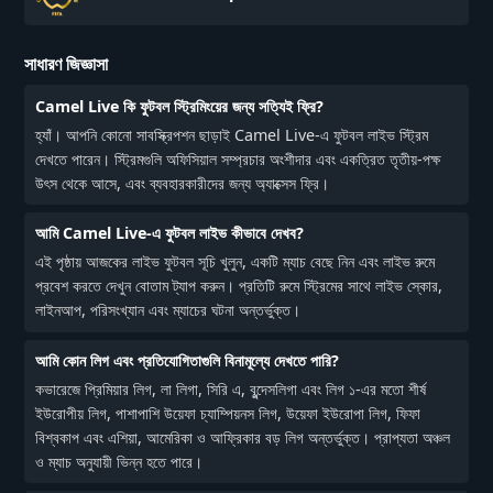
সাধারণ জিজ্ঞাসা
Camel Live কি ফুটবল স্ট্রিমিংয়ের জন্য সত্যিই ফ্রি?
হ্যাঁ। আপনি কোনো সাবস্ক্রিপশন ছাড়াই Camel Live-এ ফুটবল লাইভ স্ট্রিম
দেখতে পারেন। স্ট্রিমগুলি অফিসিয়াল সম্প্রচার অংশীদার এবং একত্রিত তৃতীয়-পক্ষ
উৎস থেকে আসে, এবং ব্যবহারকারীদের জন্য অ্যাক্সেস ফ্রি।
আমি Camel Live-এ ফুটবল লাইভ কীভাবে দেখব?
এই পৃষ্ঠায় আজকের লাইভ ফুটবল সূচি খুলুন, একটি ম্যাচ বেছে নিন এবং লাইভ রুমে
প্রবেশ করতে দেখুন বোতাম ট্যাপ করুন। প্রতিটি রুমে স্ট্রিমের সাথে লাইভ স্কোর,
লাইনআপ, পরিসংখ্যান এবং ম্যাচের ঘটনা অন্তর্ভুক্ত।
আমি কোন লিগ এবং প্রতিযোগিতাগুলি বিনামূল্যে দেখতে পারি?
কভারেজে প্রিমিয়ার লিগ, লা লিগা, সিরি এ, বুন্দেসলিগা এবং লিগ ১-এর মতো শীর্ষ
ইউরোপীয় লিগ, পাশাপাশি উয়েফা চ্যাম্পিয়নস লিগ, উয়েফা ইউরোপা লিগ, ফিফা
বিশ্বকাপ এবং এশিয়া, আমেরিকা ও আফ্রিকার বড় লিগ অন্তর্ভুক্ত। প্রাপ্যতা অঞ্চল
ও ম্যাচ অনুযায়ী ভিন্ন হতে পারে।