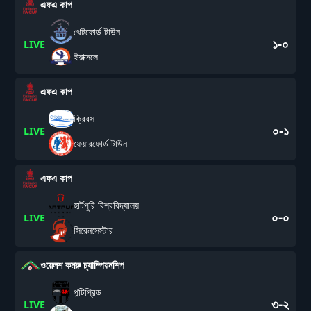
এফএ কাপ
থেটফোর্ড টাউন
১-০
LIVE
ইয়াক্সলে
এফএ কাপ
ক্রিবস
০-১
LIVE
ফেয়ারফোর্ড টাউন
এফএ কাপ
হার্টপুরি বিশ্ববিদ্যালয়
০-০
LIVE
সিরেনসেস্টার
ওয়েলশ কমরু চ্যাম্পিয়নশিপ
পন্টিপ্রিড
৩-২
LIVE