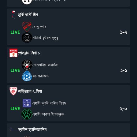
তুর্কি ফার্স্ট লীগ
বোলুস্পোর
১-২
LIVE
মানিসা ফুটবল ক্লুবু
পোল্যান্ড লিগা ১
পোলোনিয়া ওয়ার্সজা
১-১
LIVE
রুচ চোরজভ
অস্ট্রিয়ান ২.লিগা
এফসি ব্লাউ ভাইস লিনজ
২-০
LIVE
এফসি ভাকার ইনসব্রুক
স্কটিশ চ্যাম্পিয়নশিপ