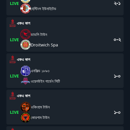
২-১
LIVE
হেস্টিংস ইউনাইটেড
এফএ কাপ
ডাডলি টাউন
০-২
LIVE
Droitwich Spa
এফএ কাপ
এনফিল্ড ১৮৯৩
১-০
LIVE
ওয়েলউইন গার্ডেন সিটি
এফএ কাপ
ওকিংহাম টাউন
১-০
LIVE
কোরশাম টাউন