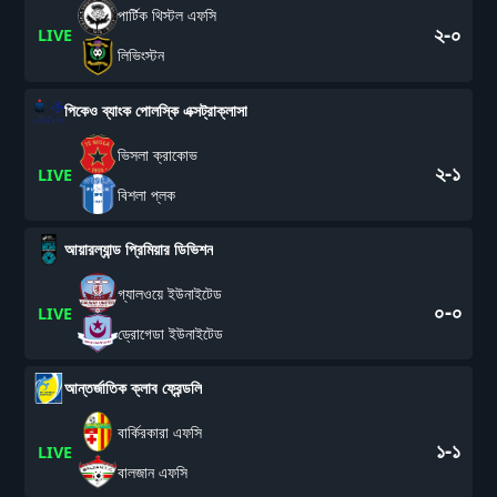
পার্টিক থিস্টল এফসি
২-০
LIVE
লিভিংস্টন
পিকেও ব্যাংক পোলস্কি এক্সট্রাক্লাসা
ভিসলা ক্রাকোভ
২-১
LIVE
বিশলা প্লক
আয়ারল্যান্ড প্রিমিয়ার ডিভিশন
গ্যালওয়ে ইউনাইটেড
০-০
LIVE
ড্রোগেডা ইউনাইটেড
আন্তর্জাতিক ক্লাব ফ্রেন্ডলি
বার্কিরকারা এফসি
১-১
LIVE
বালজান এফসি