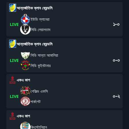
আন্তর্জাতিক ক্লাব ফ্রেন্ডলি
ইউডি ল্লানেরা
১-০
LIVE
সিডি লেয়ালতাদ
আন্তর্জাতিক ক্লাব ফ্রেন্ডলি
সিডি সান্তা আমালিয়া
০-০
LIVE
সিডি কুইনটানার
এফএ কাপ
শেফিল্ড এফসি
০-২
LIVE
পার্কগেট
এফএ কাপ
কিংস্টোনিয়ান