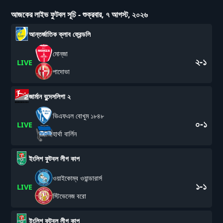
আজকের লাইভ ফুটবল সূচি
-
শুক্রবার, ৭ আগস্ট, ২০২৬
আন্তর্জাতিক ক্লাব ফ্রেন্ডলি
মোন্‌জা
২-১
LIVE
পাদোভা
জার্মান বুন্দেসলিগা ২
ভিএফএল বোখুম ১৮৪৮
০-১
LIVE
হার্থা বার্লিন
ইংলিশ ফুটবল লীগ কাপ
ওয়াইকোম্ব ওয়ান্ডারার্স
১-১
LIVE
স্টিভেনেজ বরো
ইংলিশ ফুটবল লীগ কাপ