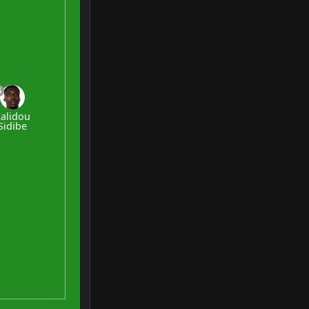
6
alidou
Sidibe