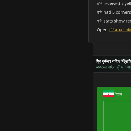
মালি received ২ yel
মালি had 5 corners,
মালি stats show 
Open
রাশিয়া বনাম মালি
ফ্রি ফুটবল লাইভ স্ট্রিমি
আজকের লাইভ ফুটবল ম্যাচগু
ইরান