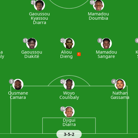
21
18
Gaoussou
Mamadou
Kyassou
Doumbia
Diarra
17
23
8
na
Gaoussou
Aliou
Mamadou
K
C
ly
Diakité
Dieng
Sangare
5
26
4
Ousmane
Woyo
Nathan
Camara
Coulibaly
Gassama
16
Djigui
Diarra
3-5-2