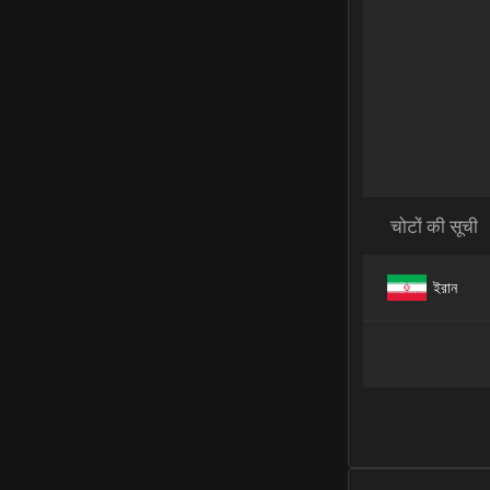
चोटों की सूची
ইরান