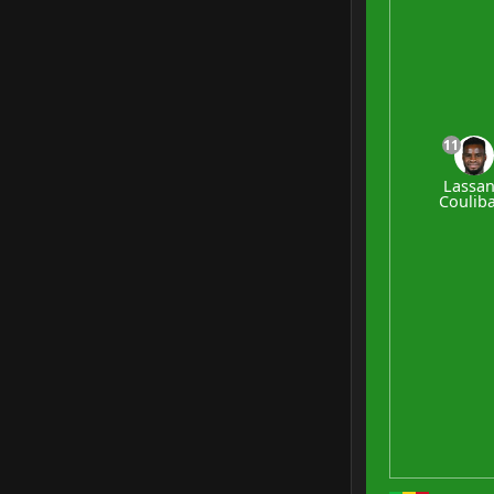
11
Lassa
Couliba