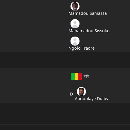
Mamadou Samassa
Mahamadou Sissoko
Ngolo Traore
মালি
D
Abdoulaye Diaby