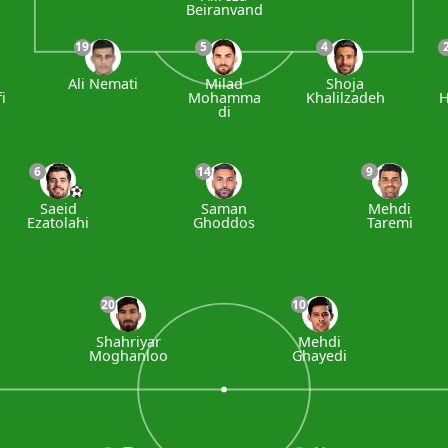
Beiranvand
19
5
4
Ali Nemati
Milad
Shoja
i
Mohamma
Khalilzadeh
H
di
6
14
9
Saeid
Saman
Mehdi
Ezatolahi
Ghoddos
Taremi
20
10
Shahriyar
Mehdi
Moghanloo
Ghayedi