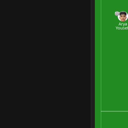
17
Arya
Yousef