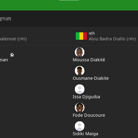
लाइनअप
মালি
halenoei
(
কোচ
)
Alou Badra Diallo
(
কোচ
)
eian
Moussa Diakité
Ousmane·Diakite
Issa Djiguiba
Fode Doucoure
Sidiki Maiga