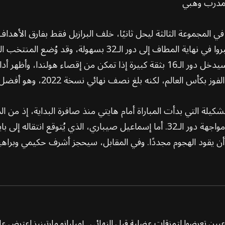
البرازيل قبل أن يهزموا اسكتلندا 1-0 وهايتي 4-2 ليعبروا في نه
الذهاب بعيدًا هذا الصيف. وكان فريق محمد وهبي سيدخل دور الـ16 بثقة كبيرة إذا 
بلغ نصف نهائي نسخة 2022، وهو أفضل إنجاز له في تاريخ المسابقة.
كيلة التي بدأت المباراة أمام هايتي منذ صافرة البداية، إذ من
بوعدي وعز الدين أوناحي إلى التشكيلة الأساسية في مواجهة دور الـ32. أما إسماعي
ين تعرضوا لتمزقات عضلية قبل النهائي.. إميليانو مارتينيز اعترض 