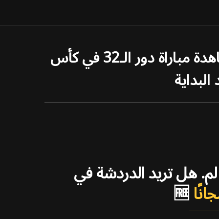
【انقر للحصول على صورة رمزية مجانية لفريقك المفضل】كيفية مشاهدة مباراة دور الـ32 في كأس
البداية
العالم. هل تريد الدردشة في
انًا
🆓