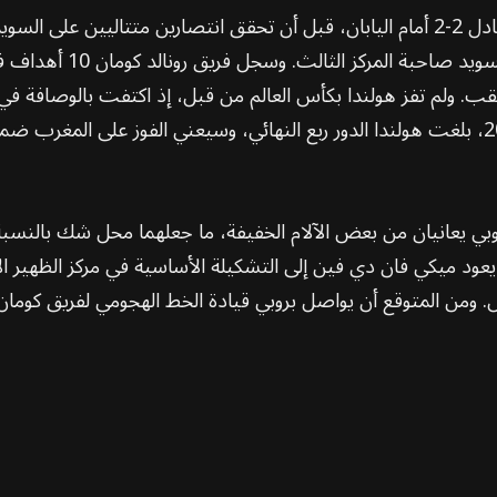
افتتحت هولندا مشوارها في المجموعة السادسة بتعادل 2-2 أمام اليابان، قبل أن تحقق ان
 يعانيان من بعض الآلام الخفيفة، ما جعلهما محل شك بالنسبة لهول
 يعود ميكي فان دي فين إلى التشكيلة الأساسية في مركز الظهير ال
تونس. ومن المتوقع أن يواصل بروبي قيادة الخط الهجومي لفريق ك