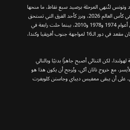
تصارين متتاليين على السويد وتونس لتُنهي المرحلة برصيد سبع نقاط، ما منحها
صدارة المجموعة أمام اليابان صاحبة المركز الثاني والسويد صاحبة المركز الثالث. وسجل فريق رونالد كومان 10 أهداف في كأس العالم 2026، وبرز كأحد الفرق التي تستحق
المتابعة عندما يتعلق الأمر بإمكانية المنافسة على اللقب. ولم تفز هولندا بكأس العالم من قبل، إذ اكتفت بالوصافة في أعوام 1974 و1978 و2010، بينما حلت رابعة في
1998 وثالثة في 2014. وفي آخر مشاركة لها عام 2022، بلغت هولندا الدور ربع النهائي، وسيعني الفوز على المغرب ضمان مقعد في دور الـ16 لمواجهة جنوب أفريقيا وكندا،
ندا، لكن الثنائي أصبح جاهزًا بدنيًا وبالتالي
أيسر، مع خروج ناثان آكي، ويُرجح أن يكون هذا هو
ومان، على أن يبقى ممفيس ديباي وجاستن كلويفرت