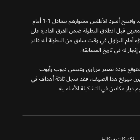
أما المغرب، فقد جمع سبع نقاط من مبارياته الثلاث في المجموعة الثالثة ليحل ثانيًا، خلف البرازيل فقط بفارق الأهداف. وافتتح أسود الأطلس مشوارهم بتعادل 1-1 أمام
اية المطاف إلى دور الـ32 بسهولة، وقد وُضع المنتخب المغربي قبل انطلاق البطولة ضمن الفرق القادرة على
تمكن من إقصاء هولندا، وأظهر أداؤه أمام البرازيل في وقت سابق من البطولة أنه قادر
 المتوقع عودة نصير مزراوي وعيسى ديوب وأيوب
ل صيباري، الذي يُتوقع انتقاله إلى بايرن ميونخ هذا الصيف، فقد سجل ثلاثة أهداف في
على تكتيكات سكالوني