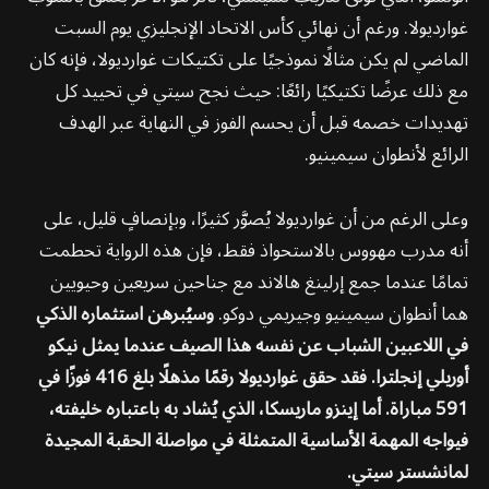
غوارديولا. ورغم أن نهائي كأس الاتحاد الإنجليزي يوم السبت
الماضي لم يكن مثالًا نموذجيًا على تكتيكات غوارديولا، فإنه كان
مع ذلك عرضًا تكتيكيًا رائعًا: حيث نجح سيتي في تحييد كل
تهديدات خصمه قبل أن يحسم الفوز في النهاية عبر الهدف
الرائع لأنطوان سيمينيو.
وعلى الرغم من أن غوارديولا يُصوَّر كثيرًا، وبإنصافٍ قليل، على
أنه مدرب مهووس بالاستحواذ فقط، فإن هذه الرواية تحطمت
تمامًا عندما جمع إرلينغ هالاند مع جناحين سريعين وحيويين
هما أنطوان سيمينيو وجيريمي دوكو.
وسيُبرهن استثماره الذكي
في اللاعبين الشباب عن نفسه هذا الصيف عندما يمثل نيكو
أوريلي إنجلترا. فقد حقق غوارديولا رقمًا مذهلًا بلغ 416 فوزًا في
591 مباراة. أما إينزو ماريسكا، الذي يُشاد به باعتباره خليفته،
فيواجه المهمة الأساسية المتمثلة في مواصلة الحقبة المجيدة
لمانشستر سيتي.