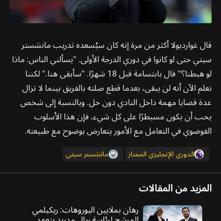
قال غوارديولا أكثر من مرة إنه كان سيُسعده تدريب مانشستر
سيتي حتى لو كانوا في دوري الدرجة الأولى. "يسألني الناس: ماذا
لو هبطنا؟" قال بابتسامة قبل 18 شهرًا. "سأبقى هنا." لكننا
نعلم الآن أنه لن يبقى، بعدما قطع صلته بالفريق بينما لا تزال
عدة قضايا مهمة داخل النادي دون حل. وبالنسبة إلى شخص
يحب أن يكون مسيطرًا على كل شيء، فإن هذا الأسلوب
الفوضوي في التعامل مع الأمور يتعارض بوضوح مع طبيعته.
الدوري الإنجليزي الممتاز
مانشستر سيتي
المزيد من المقالات
رهان بملايين اليوروهات: ريكيلمي
المرشح لرئاسة ريال مدريد يتعهد