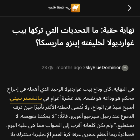
نهاية حقبة: ما التحديات التي تركها بيب
غوارديولا لخليفته إينزو ماريسكا؟
28
3 months ago
SkyBlueDominion
في النهاية، كان وداع بيب غوارديولا الوحيد الذي أهمله في إخراجٍ
محكم هو وداعه هو نفسه. بعد عشرة أعوام في
مانشستر سيتي
،
أصبح سيدَ فن الوداع، ولا تُنسى لحظته الأكثر تأثيرًا حين ذرف
الدموع عند رحيل سيرخيو أغويرو، قائلًا: "لا يمكننا تعويضه. لا
نستطيع." ولم تكن كلماته أقرب إلى الصواب مما هي عليه اليوم،
فمغادرة ربما أعظم عبقري عرفه كرة القدم الإنجليزية ستترك بلا