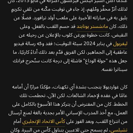
عندما أعلن السير أليكس فيرغسون اعتزاله في مايو 2013، كان
لذلك أثرٌ محفِّز ومُلهم، إذ جاء في توقيت مكّنه من تلقي تكريمٍ
يليق به في مباراته الأخيرة على ملعب أولد ترافورد. فضلًا عن
ذلك، كان
مانشستر يونايتد
قد حسم اللقب بالفعل. وعلى
النقيض، كانت خطوة يورغن كلوب بالإعلان عن رحيله عن
ليفربول
في يناير 2024 سيئة التوقيت؛ فقد وجّه رسالة فيديو
عاطفية إلى الجماهير، لكن الفريق قدّم بعد ذلك أداءً كارثيًا، ما
جعل هذه "جولة الوداع" فاشلة إلى درجة كانت ستُحرج فرانك
سيناترا نفسه.
كان غوارديولا يتجنب بشدة أي تكهنات، مؤكدًا مرارًا أن أمامه
عامًا في عقده لإخماد الشائعات. لكن الآن، تحطمت تلك
الخطط. كان من المفترض أن يتركز هذا الأسبوع بالكامل على
العمل، مع أخذ المدرب الإسباني الأمر بجدية بالغة لمنع آرسنال
من انتزاع اللقب. وبعد الفوز على
كأس الاتحاد الإنجليزي
أمام
تشيلسي
، لم يسمح حتى للاعبين بتناول كأس من البيرة. وكان