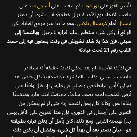
تأمين الفوز على
بورنموث
ثم التغلب على
أستون فيلا
على
ملعب الاتحاد يوم الأحد لا يزال خطة قوية—بشرط أن يتعثر
آرسنال
أمام
كريستال بالاس
، وهو ما بدا غير مرجح للغاية. لكن
الواقع أن كل شيء سيُطغى عليه قراره بالرحيل.
وبالنسبة إلى
سيتي، فإن هذا بلا شك تشويش في وقت يسعون فيه إلى حصد
اللقب رقم 21 تحت قيادته.
في الآونة الأخيرة، لم يعد يخفي تقريبًا حقيقة أنه سيغادر
مانشستر سيتي. وكانت المؤشرات واضحة بشكل خاص بعد
نهائي كأس الرابطة في ويمبلي في مارس؛ إذ ظل واقفًا على
أرض الملعب لمدة نصف ساعة، محتضنًا ابنته ماريا ومتشبثًا
بلذة الفوز. وكأنه كان يقول لنفسه إنه حتى لو لم يتمكن من
التفوق على آرسنال في الدوري، فإن هذا التتويج على الأقل يبقى
رمزًا لهيمنة الفريق.
ومع ذلك، كان يأمل أن يعلن قراره بطريقته
هو—بيانٌ يصدر بعد أن يهدأ كل شيء، ويفضل أن يكون ذلك