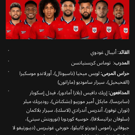
القائد
: أنيبال غودوي
المدرب
: توماس كريستيانسن
حراس المرمى:
لويس ميخيا (ناسيونال)، أورلاندو موسكيرا
(الفحيحيل)، سيزار ساموديو (ماراتون)
المدافعون:
إريك دافيس (بلازا أمادور)، فيدل إسكوبار
(سابريسا)، مايكل أمير مورييو (بشكتاش)، روديريك ميلر
(توران توفوز)، أندريس أندرادي (لاسك)، سيزار بلاكمان
(سلوفان براتيسلافا)، خوسيه كوردوبا (نورويتش سيتي)،
جيوفاني راموس (بويرتو كابيلو)، خورخي غوتيريس (ديبورتيفو لا