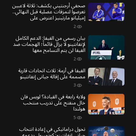
صحفي أرجنتيني يكشف: ثلاثة لاعبين
تعرضوا لتمزقات عضلية قبل النهائي..
إميليانو مارتينيز اعترض على
تكتيكات سكالوني
2
بيان رسمي من الفيفا: الدعم الكامل
لإنفانتينو لا يزال قائماً؛ الهجمات ضد
الفيفا لن يتم التسامح معها
2
الفيفا في أزمة: ثلاث اتحادات قارية
مصممة على إقالة جياني إنفانتينو
3
ولاية رابعة في القيادة؟ لويس فان
خال منفتح على تدريب منتخب
هولندا
5
تحول دراماتيكي في إعادة انتخاب
جياني إنفانتينو: كونميبول يدعمه