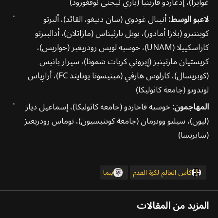
غوايرا)، إدغاردو فارينيا (باري نيجني نوفغورود)
لاعبو الوسط:
أنيبال غودوي (سان دييغو، القائد)، ألبرتو
كوينتيرو (بلازا أمادور)، يويل بارثيناس (مازاتلان)، أدالبيرتو
كاراسكييلا (UNAM)، خوسيه لويس رودريغيز (خواريس)،
كريستيان مارتينيز (إيروني كريات شمونا)، سيزار يانيس
(كوبريسال)، كارلوس هارفي (مينيسوتا يونايتد FC)، أزارِياس
لوندونو (جامعة كاثوليكا)
المهاجمون:
خوسيه فاخاردو (جامعة كاثوليكا)، إسماعيل دياز
(ليون)، سيليو ووترمان (جامعة كونثبسيون)، توماس رودريغيز
(سابريسا)
كأس العالم لكرة القدم
بنما
المزيد من المقالات