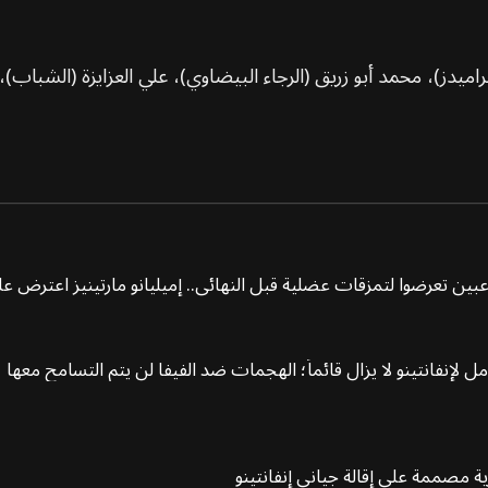
ميدز)، محمد أبو زريق (الرجاء البيضاوي)، علي العزايزة (الشباب)، 
ين تعرضوا لتمزقات عضلية قبل النهائي.. إميليانو مارتينيز اعترض 
ل لإنفانتينو لا يزال قائماً؛ الهجمات ضد الفيفا لن يتم التسامح معها
ية مصممة على إقالة جياني إنفانتينو