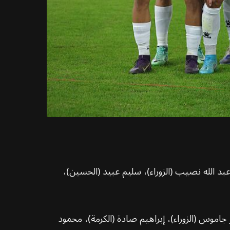
د الله نصيب (الزوراء)، سليم عبيد (الحسين)،
ئي عايد (الحسين)، عامر جاموس (الزوراء)، إبراهيم صادة (الكرمة)، محمود