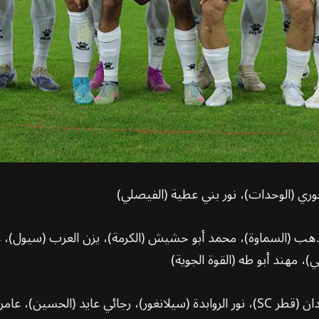
اخوري (الوحدات)، نور بني عطية (الفيصلي)
ذهب (السماوة)، محمد أبو حشيش (الكرمة)، يزن العرب (سيول)، عب
 مهند أبو طه (القوة الجوية)
محمد الداود (الوحدات)، نزار الرشدان (قطر SC)، نور الروابدة (سيلانغور)، رجا