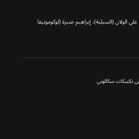
علي الولان (السيلية)، إبراهيم صبرة (لوكوموتيفا
على تكتيكات سكالوني