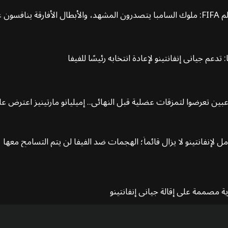
دعم جياني إنفانتينو لإعادة انتخابه رئيسًا للفيفا
ين تعرضوا لتمزقات عضلية قبل النهائي.. إميليانو مارتينيز اعترض 
ل لإنفانتينو لا يزال قائماً؛ الهجمات ضد الفيفا لن يتم التسامح معها
ية مصممة على إقالة جياني إنفانتينو