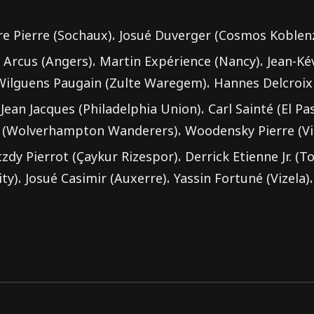
 Arcus (Angers)، Martin Expérience (Nancy)، Jean-Ké
 Wilguens Paugain (Zulte Waregem)، Hannes Delcroi
 Jean Jacques (Philadelphia Union)، Carl Sainté (El P
 (Wolverhampton Wanderers)، Woodensky Pierre (Vio
zdy Pierrot (Çaykur Rizespor)، Derrick Etienne Jr. (T
ty)، Josué Casimir (Auxerre)، Yassin Fortuné (Vizela)