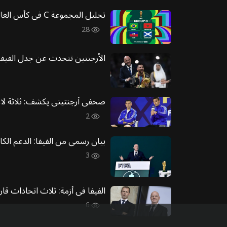
تحليل المجموعة C في كأس العالم FIFA: ملوك السامبا يتصدرون المشهد، والأبطال الأفارقة ينافسون على الصدارة
28
الأرجنتين تتحدث عن جدل الفيفا: ت
صحفي أرجنتيني يكشف: ثلاثة لاعب
2
بيان رسمي من الفيفا: الدعم الكام
3
الفيفا في أزمة: ثلاث اتحادات قار
6