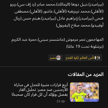
(بيراميدز)،نبيل دونغا (الزمالك)،محمد صابر (زد إف سي)،زيزو
(الأهلي)،محمد تريزيغيه (الأهلي)،عاشور (الأهلي)،مصطفى
فتحي (بيراميدز)،إبراهيم عادل (بيراميدز)،هيثم حسن (ريال
أوفييدو)،محمد صلاح (ليفربول)
المهاجمون:عمر مرموش (مانشستر سيتي)،حمزة عبد الكريم
(برشلونة تحت 19 عامًا)
كأس العالم لكرة القدم
مصر
المزيد من المقالات
أربع قرارات مثيرة للجدل في مباراة
الأرجنتين ضد مصر: تحليل الفار
يفصل ويؤكد أن كل قرار كان صحيحًا
33