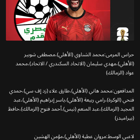
حراس المرمى:محمد الشناوي (الأهلي)،مصطفى شوبير
(الأهلي)،مهدي سليمان (الاتحاد السكندري / الاتحاد)،محمد
عواد (الزمالك)
المدافعون:محمد هاني (الأهلي)،طارق علاء (زد إف سي)،حمدي
فتحي (الوكرة)،رامي ربيعة (الأهلي)،ياسر إبراهيم (الأهلي)،عبد
المجيد (الزمالك)،عبد المنعم (نيس)،أحمد فتوح (الزمالك)،حافظ
(بيراميدز)
لاعبي الوسط:مروان عطية (الأهلي)،مؤمن الهشين